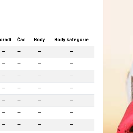
ořadí
Čas
Body
Body kategorie
—
—
—
—
—
—
—
—
—
—
—
—
—
—
—
—
—
—
—
—
—
—
—
—
—
—
—
—