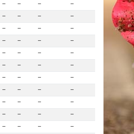
—
—
—
—
—
—
—
—
—
—
—
—
—
—
—
—
—
—
—
—
—
—
—
—
—
—
—
—
—
—
—
—
—
—
—
—
—
—
—
—
—
—
—
—