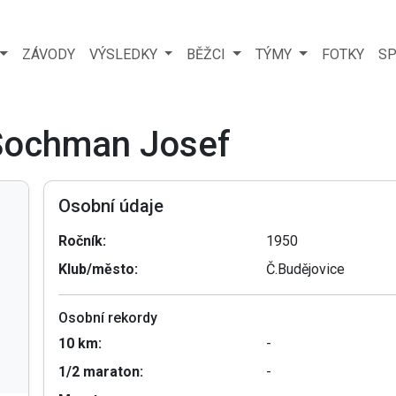
ZÁVODY
VÝSLEDKY
BĚŽCI
TÝMY
FOTKY
SP
 Šochman Josef
Osobní údaje
Ročník:
1950
Klub/město:
Č.Budějovice
Osobní rekordy
10 km:
-
1/2 maraton:
-