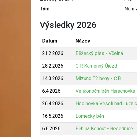
Tým:
Není 
Výsledky 2026
Datum
Název
21.2.2026
Běžecký ples - Včelná
28.2.2026
G.P. Kamenný Újezd
14.3.2026
Mizuno T2 běhy - Č.B.
6.4.2026
Velikonoční běh Harachovka
26.4.2026
Hodinovka Veselí nad Lužnic
16.5.2026
Lomecký běh
6.6.2026
Běh na Kohout - Besednice