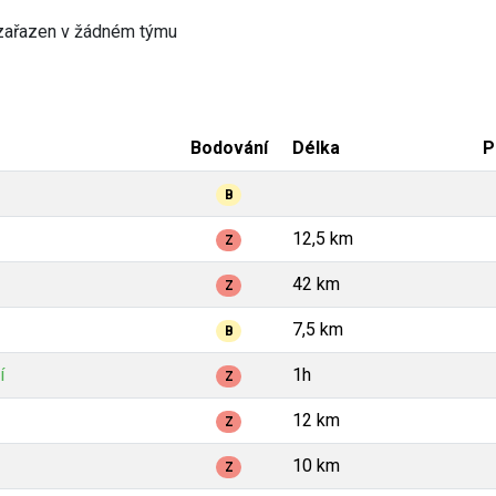
zařazen v žádném týmu
Bodování
Délka
P
B
12,5 km
Z
42 km
Z
7,5 km
B
í
1h
Z
12 km
Z
10 km
Z