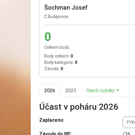
Šochman Josef
Č.Budějovice
0
Celkem bodů
Body celkem:
0
Body kategorie:
0
Závodů:
0
2026
2025
Starší ročníky
Účast v poháru 2026
Zaplaceno:
Při
Závody do BP:
/16