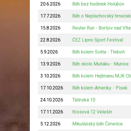
20.6.2026
Běh bez hodinek Holubov
17.7.2026
Běh o Neplachovský hrneček
15.8.2026
Reuter Run - Boršov nad Vlt
22.8.2026
ČEZ Lipno Sport Festival
5.9.2026
Běh kolem Světa - Třeboň
13.9.2026
Běh okolo Muňáku - Munice
3.10.2026
Běh kolem Hejtmanu MJK Ch
17.10.2026
Běh kolem Ameriky - Písek
24.10.2026
Tálínská 10
17.11.2026
Krosová 12 Velešín
5.12.2026
Mikulášský běh Čimelice