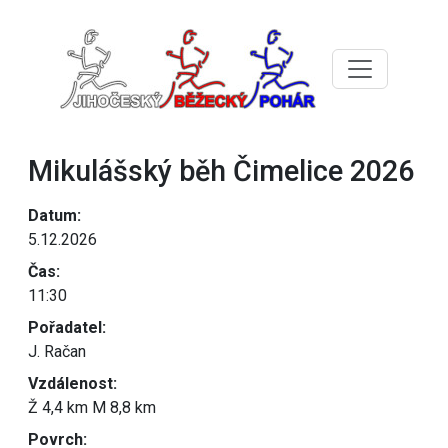
Mikulášský běh Čimelice 2026
Datum:
5.12.2026
Čas:
11:30
Pořadatel:
J. Račan
Vzdálenost:
Ž 4,4 km M 8,8 km
Povrch: