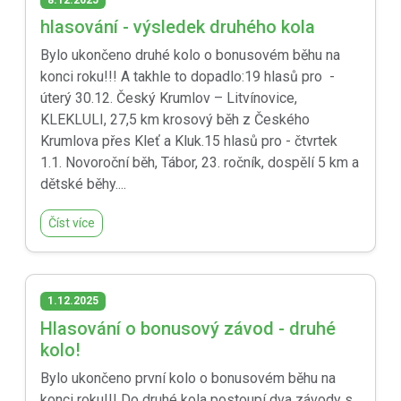
8.12.2025
hlasování - výsledek druhého kola
Bylo ukončeno druhé kolo o bonusovém běhu na
konci roku!!! A takhle to dopadlo:19 hlasů pro -
úterý 30.12. Český Krumlov – Litvínovice,
KLEKLULI, 27,5 km krosový běh z Českého
Krumlova přes Kleť a Kluk.15 hlasů pro - čtvrtek
1.1. Novoroční běh, Tábor, 23. ročník, dospělí 5 km a
dětské běhy....
Číst více
1.12.2025
Hlasování o bonusový závod - druhé
kolo!
Bylo ukončeno první kolo o bonusovém běhu na
konci roku!!! Do druhé kola postoupí dva závody s