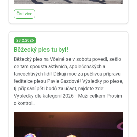
Číst více
23.2.2026
Běžecký ples tu byl!
Běžecký ples na Včelné se v sobotu povedl, sešlo
se tam spousta aktivních, společenských a
tancechtivých lidí! Děkuji moc za pečlivou přípravu
ředitelce plesu Pavle Gazdové! Výsledky po plese,
tj. připsání pěti bodů za účast, najdete zde:
Výsledky dle kategorií 2026 - Muži celkem Prosím
o kontrol...