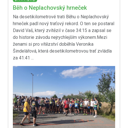
Běh o Neplachovský hrneček
Na desetikilometrové trati Běhu o Neplachovský
hrneček padl nový traťový rekord. O ten se postaral
David Vaš, který zvítězil v čase 34:15 a zapsal se
do historie závodu nejrychlejším výkonem.Mezi
ženami si pro vítězství doběhla Veronika
Šindelářová, která desetikilometrovou trať zvládla
za 41:41 ...