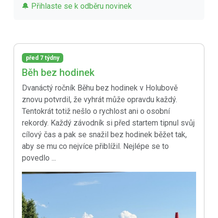
🔔 Přihlaste se k odběru novinek
před 7 týdny
Běh bez hodinek
Dvanáctý ročník Běhu bez hodinek v Holubově
znovu potvrdil, že vyhrát může opravdu každý.
Tentokrát totiž nešlo o rychlost ani o osobní
rekordy. Každý závodník si před startem tipnul svůj
cílový čas a pak se snažil bez hodinek běžet tak,
aby se mu co nejvíce přiblížil. Nejlépe se to
povedlo ...