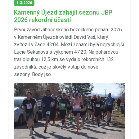
1.3.2026
Kamenný Újezd zahájil sezonu JBP
2026 rekordní účastí
První závod Jihočeského běžeckého poháru 2026
v Kamenném Újezdě ovládl David Vaš, který
zvítězil v čase 43:04. Mezi ženami byla nejrychlejší
Lucie Sekanová s výkonem 47:20. Na pohárovou
trať dlouhou 12,5 km se vydalo rekordních 132
závodníků, což je skvělý vstup do nové
sezony. Body jso...