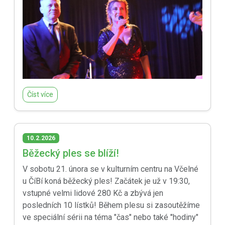
Číst více
10.2.2026
Běžecký ples se blíží!
V sobotu 21. února se v kulturním centru na Včelné
u ČíBí koná běžecký ples! Začátek je už v 19:30,
vstupné velmi lidové 280 Kč a zbývá jen
posledních 10 lístků! Během plesu si zasoutěžíme
ve speciální sérii na téma "čas" nebo také "hodiny"