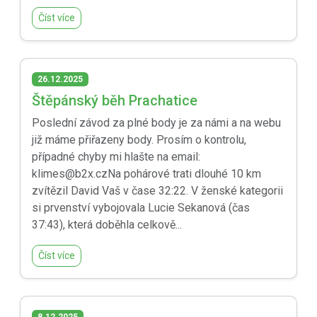
Číst více
26.12.2025
Štěpánský běh Prachatice
Poslední závod za plné body je za námi a na webu
již máme přiřazeny body. Prosím o kontrolu,
případné chyby mi hlašte na email:
klimes@b2x.czNa pohárové trati dlouhé 10 km
zvítězil David Vaš v čase 32:22. V ženské kategorii
si prvenství vybojovala Lucie Sekanová (čas
37:43), která doběhla celkově...
Číst více