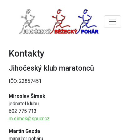
Kontakty
Jihočeský klub maratonců
IČO: 22857451
Miroslav Šimek
jednatel klubu
602 775 713
m.simek@spucr.cz
Martin Gazda
manažer poháru