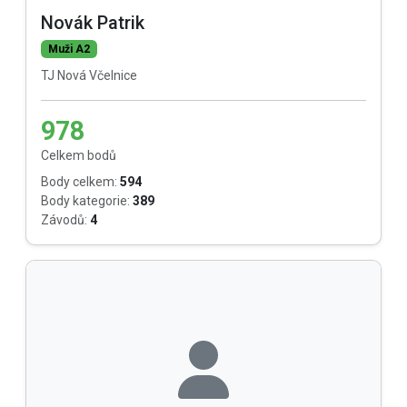
Novák Patrik
Muži A2
TJ Nová Včelnice
978
Celkem bodů
Body celkem:
594
Body kategorie:
389
Závodů:
4