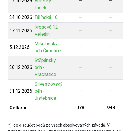
17.10.2026
Ameriky -
—
—
Písek
24.10.2026
Tálínská 10
—
—
Krosová 12
17.11.2026
—
—
Velešín
Mikulášský
5.12.2026
—
—
běh Čimelice
Štěpánský
26.12.2026
běh -
—
—
Prachatice
Silvestrovský
31.12.2026
běh -
—
—
Jistebnice
Celkem
978
948
*) jde o součet bodů ze všech absolvovaných závodů. V