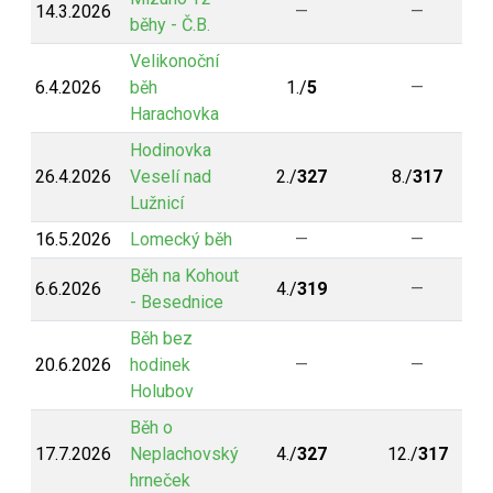
14.3.2026
—
—
běhy - Č.B.
Velikonoční
6.4.2026
běh
1./
5
—
Harachovka
Hodinovka
26.4.2026
Veselí nad
2./
327
8./
317
Lužnicí
16.5.2026
Lomecký běh
—
—
Běh na Kohout
6.6.2026
4./
319
—
- Besednice
Běh bez
20.6.2026
hodinek
—
—
Holubov
Běh o
17.7.2026
Neplachovský
4./
327
12./
317
hrneček