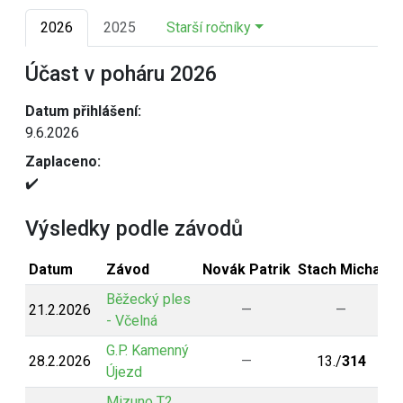
2026
2025
Starší ročníky
Účast v poháru 2026
Datum přihlášení:
9.6.2026
Zaplaceno:
✔️
Výsledky podle závodů
Datum
Závod
Novák Patrik
Stach Michal
N
Běžecký ples
21.2.2026
—
—
- Včelná
G.P. Kamenný
28.2.2026
—
13./
314
Újezd
Mizuno T2