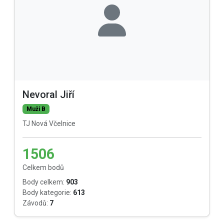
Nevoral Jiří
Muži B
TJ Nová Včelnice
1506
Celkem bodů
Body celkem:
903
Body kategorie:
613
Závodů:
7