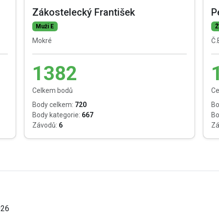
Zákostelecký František
P
Muži E
Ž
Mokré
Č.
1382
Celkem bodů
Ce
Body celkem:
720
Bo
Body kategorie:
667
Bo
Závodů:
6
Zá
026