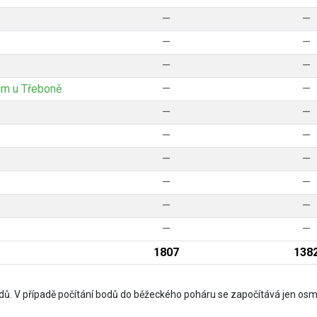
—
—
—
—
—
—
um u Třeboně
—
—
—
—
—
—
—
—
—
—
—
—
e
—
—
1807
138
ů. V případě počítání bodů do běžeckého poháru se započítává jen osm 