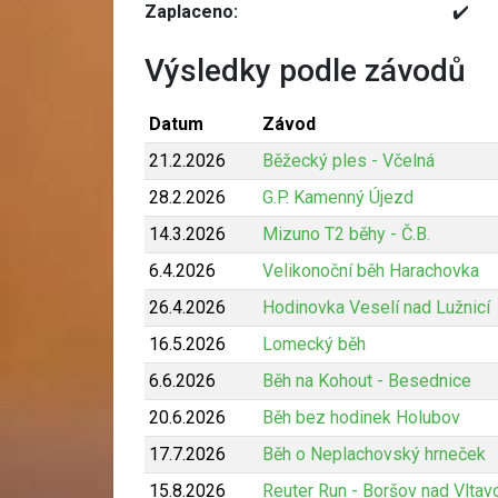
Zaplaceno:
✔️
Výsledky podle závodů
Datum
Závod
21.2.2026
Běžecký ples - Včelná
28.2.2026
G.P. Kamenný Újezd
14.3.2026
Mizuno T2 běhy - Č.B.
6.4.2026
Velikonoční běh Harachovka
26.4.2026
Hodinovka Veselí nad Lužnicí
16.5.2026
Lomecký běh
6.6.2026
Běh na Kohout - Besednice
20.6.2026
Běh bez hodinek Holubov
17.7.2026
Běh o Neplachovský hrneček
15.8.2026
Reuter Run - Boršov nad Vltav