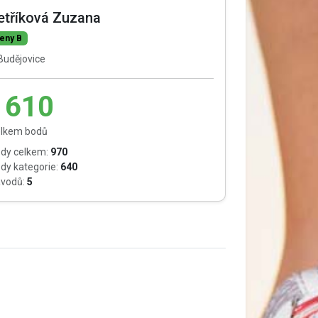
etříková Zuzana
eny B
Budějovice
1610
lkem bodů
dy celkem:
970
dy kategorie:
640
vodů:
5