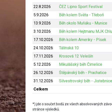
22.8.2026
ČEZ Lipno Sport Festival
5.9.2026
Běh kolem Světa - Třeboň
13.9.2026
Běh okolo Muňáku - Munice
3.10.2026
Běh kolem Hejtmanu MJK Chl
17.10.2026
Běh kolem Ameriky - Písek
24.10.2026
Tálínská 10
17.11.2026
Krosová 12 Velešín
5.12.2026
Mikulášský běh Čimelice
26.12.2026
Štěpánský běh - Prachatice
31.12.2026
Silvestrovský běh - Jistebnic
Celkem
*) jde o součet bodů ze všech absolvovaných závod
stránce výsledků.