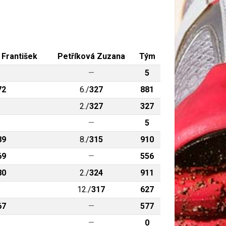
 František
Petříková Zuzana
Tým
—
5
72
6./
327
881
2./
327
327
—
5
89
8./
315
910
69
—
556
80
2./
324
911
12./
317
627
67
—
577
—
0