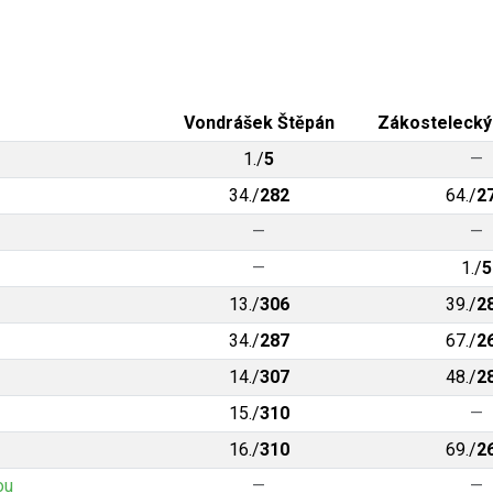
Vondrášek Štěpán
Zákostelecký
1./
5
—
34./
282
64./
2
—
—
—
1./
5
13./
306
39./
2
34./
287
67./
2
14./
307
48./
2
15./
310
—
16./
310
69./
2
ou
—
—