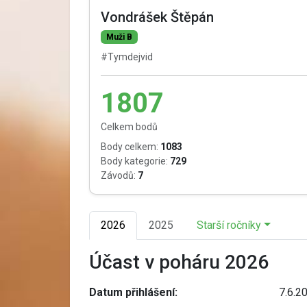
Vondrášek Štěpán
Muži B
#Tymdejvid
1807
Celkem bodů
Body celkem:
1083
Body kategorie:
729
Závodů:
7
2026
2025
Starší ročníky
Účast v poháru 2026
Datum přihlášení:
7.6.2