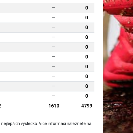
—
0
—
0
—
0
—
0
—
0
—
0
—
0
—
0
—
0
—
0
2
1610
4799
nejlepších výsledků. Více informací naleznete na