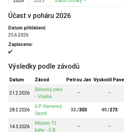
2026
2025
Starší ročníky
Účast v poháru 2026
Datum přihlášení:
25.6.2026
Zaplaceno:
✔️
Výsledky podle závodů
Datum
Závod
Petrou Jan
Vyskočil Pavel
V
Běžecký ples
21.2.2026
—
—
- Včelná
G.P. Kamenný
28.2.2026
33./
303
49./
273
Újezd
Mizuno T2
14.3.2026
—
—
běhy - Č.B.