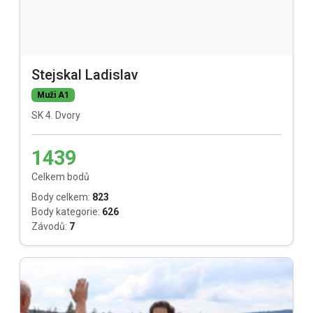
Stejskal Ladislav
Muži A1
SK 4. Dvory
1439
Celkem bodů
Body celkem:
823
Body kategorie:
626
Závodů:
7