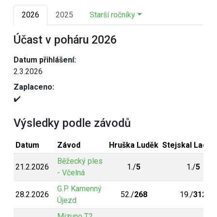
2026
2025
Starší ročníky
Účast v poháru 2026
Datum přihlášení:
2.3.2026
Zaplaceno:
✔️
Výsledky podle závodů
Datum
Závod
Hruška Luděk
Stejskal Ladisl
Běžecký ples
21.2.2026
1./
5
1./
5
- Včelná
G.P. Kamenný
28.2.2026
52./
268
19./
312
Újezd
Mizuno T2