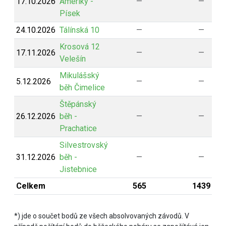
17.10.2026
Ameriky -
—
—
Písek
24.10.2026
Tálínská 10
—
—
Krosová 12
17.11.2026
—
—
Velešín
Mikulášský
5.12.2026
—
—
běh Čimelice
Štěpánský
26.12.2026
běh -
—
—
Prachatice
Silvestrovský
31.12.2026
běh -
—
—
Jistebnice
Celkem
565
1439
*) jde o součet bodů ze všech absolvovaných závodů. V