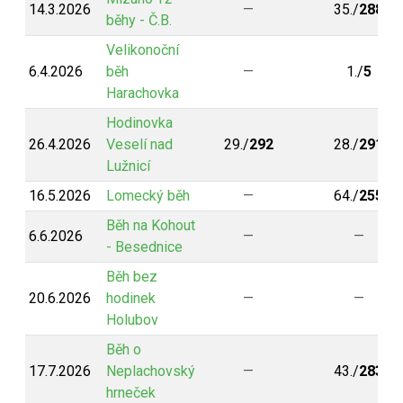
14.3.2026
—
35./
288
běhy - Č.B.
Velikonoční
6.4.2026
běh
—
1./
5
Harachovka
Hodinovka
26.4.2026
Veselí nad
29./
292
28./
291
Lužnicí
16.5.2026
Lomecký běh
—
64./
255
Běh na Kohout
6.6.2026
—
—
- Besednice
Běh bez
20.6.2026
hodinek
—
—
Holubov
Běh o
17.7.2026
Neplachovský
—
43./
283
hrneček