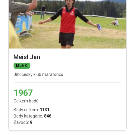
Meisl Jan
Muži C
Jihočeský klub maratonců
1967
Celkem bodů
Body celkem:
1131
Body kategorie:
846
Závodů:
9