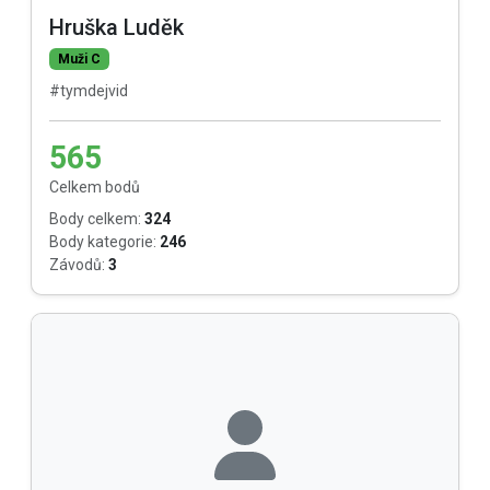
Hruška Luděk
Muži C
#tymdejvid
565
Celkem bodů
Body celkem:
324
Body kategorie:
246
Závodů:
3