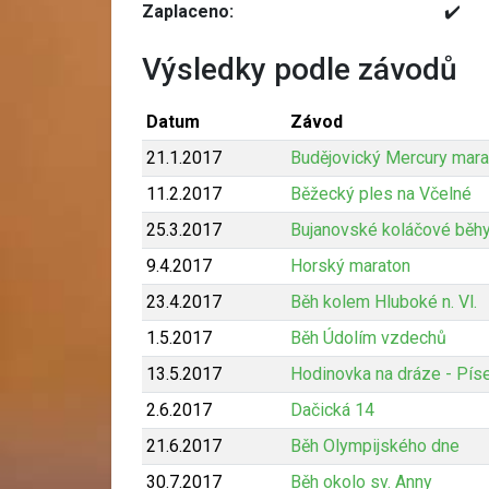
Zaplaceno:
✔️
Výsledky podle závodů
Datum
Závod
21.1.2017
Budějovický Mercury mara
11.2.2017
Běžecký ples na Včelné
25.3.2017
Bujanovské koláčové běh
9.4.2017
Horský maraton
23.4.2017
Běh kolem Hluboké n. Vl.
1.5.2017
Běh Údolím vzdechů
13.5.2017
Hodinovka na dráze - Pís
2.6.2017
Dačická 14
21.6.2017
Běh Olympijského dne
30.7.2017
Běh okolo sv. Anny