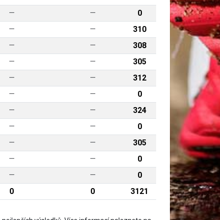
—
—
0
—
—
310
—
—
308
—
—
305
—
—
312
—
—
0
—
—
324
—
—
0
—
—
305
—
—
0
—
—
0
0
0
3121