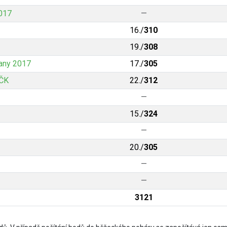
2017
—
16./
310
19./
308
any 2017
17./
305
JČK
22./
312
—
15./
324
—
20./
305
—
—
3121