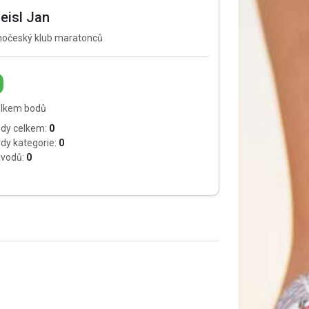
eisl Jan
hočeský klub maratonců
0
lkem bodů
dy celkem:
0
dy kategorie:
0
vodů:
0