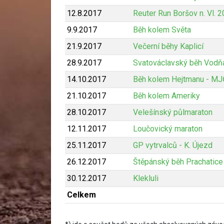
12.8.2017
Reuter Run Boršov n. Vl. 
9.9.2017
Běh kolem Světa
21.9.2017
Večerní běhy Kaplicí
28.9.2017
Svatováclavský běh Vodň
14.10.2017
Běh kolem Hejtmanu - M
21.10.2017
Běh kolem Ameriky
28.10.2017
Velešínský půlmaraton
12.11.2017
Loučovický maraton
25.11.2017
GP vytrvalců - K. Újezd
26.12.2017
Štěpánský běh Prachatice
30.12.2017
Klekluli
Celkem