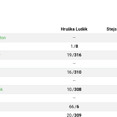
Hruška Luděk
Stejs
ton
—
1./
8
y
19./
316
—
16./
310
—
ek
10./
308
—
66./
6
20./
309