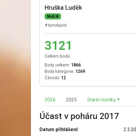
Hruška Luděk
Muži B
#tymdejvid
3121
Celkem bodů
Body celkem:
1866
Body kategorie:
1269
Závodů:
12
2026
2025
Starší ročníky
Účast v poháru 2017
Datum přihlášení:
2.3.2