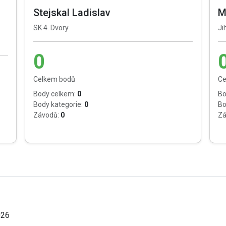
Stejskal Ladislav
M
SK 4. Dvory
Ji
0
Celkem bodů
Ce
Body celkem:
0
Bo
Body kategorie:
0
Bo
Závodů:
0
Zá
026