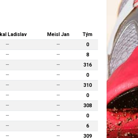
kal Ladislav
Meisl Jan
Tým
—
—
0
—
—
8
—
—
316
—
—
0
—
—
310
—
—
0
—
—
308
—
—
0
—
—
6
—
—
309