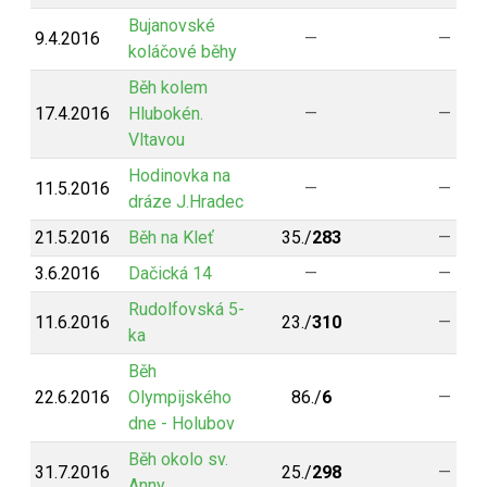
Bujanovské
9.4.2016
—
—
koláčové běhy
Běh kolem
17.4.2016
Hlubokén.
—
—
Vltavou
Hodinovka na
11.5.2016
—
—
dráze J.Hradec
21.5.2016
Běh na Kleť
35./
283
—
3.6.2016
Dačická 14
—
—
Rudolfovská 5-
11.6.2016
23./
310
—
ka
Běh
22.6.2016
Olympijského
86./
6
—
dne - Holubov
Běh okolo sv.
31.7.2016
25./
298
—
Anny