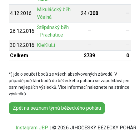
Mikulášský běh
4.12.2016
24./
308
—
Včelná
Štěpánský běh
26.12.2016
—
—
- Prachatice
30.12.2016
KleKluLi
—
—
Celkem
2739
0
*) jde o součet bodů ze všech absolvovaných závodů. V
případě počítání bodů do běžeckého poháru se započítává jen
osm nejlepších výsledků. Více informací naleznete na stránce
výsledků.
Zpět na seznam týmů běžeckého poháru
Instagram JBP
| © 2026 JIHOČESKÝ BĚŽECKÝ POHÁR