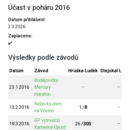
Účast v poháru 2016
Datum přihlášení:
2.3.2026
Zaplaceno:
✔️
Výsledky podle závodů
Datum
Závod
Hruška Luděk
Stejskal Ladi
Budějovický
23.1.2016
Mercury
—
—
maraton
Běžecký ples
13.2.2016
1./
8
—
na Včelné
GP vytrvalců
19.3.2016
26./
305
—
Kamenný Újezd