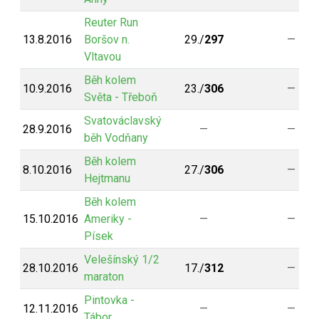
Reuter Run
13.8.2016
Boršov n.
29./
297
—
Vltavou
Běh kolem
10.9.2016
23./
306
—
Světa - Třeboň
Svatováclavský
28.9.2016
—
—
běh Vodňany
Běh kolem
8.10.2016
27./
306
—
Hejtmanu
Běh kolem
15.10.2016
Ameriky -
—
—
Písek
Velešínský 1/2
28.10.2016
17./
312
—
maraton
Pintovka -
12.11.2016
—
—
Tábor