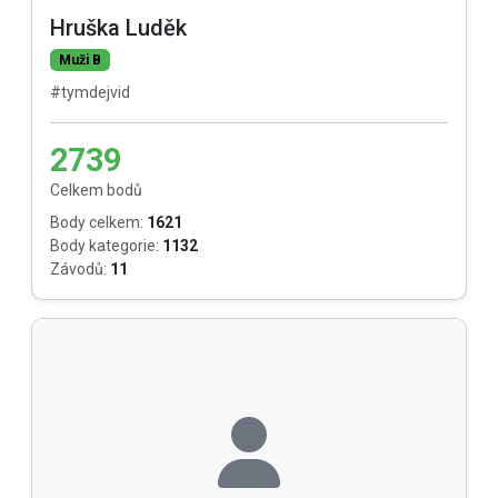
Hruška Luděk
Muži B
#tymdejvid
2739
Celkem bodů
Body celkem:
1621
Body kategorie:
1132
Závodů:
11