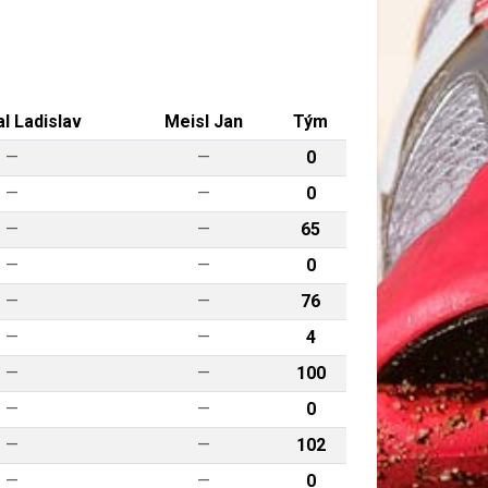
l Ladislav
Meisl Jan
Tým
—
—
0
—
—
0
—
—
65
—
—
0
—
—
76
—
—
4
—
—
100
—
—
0
—
—
102
—
—
0