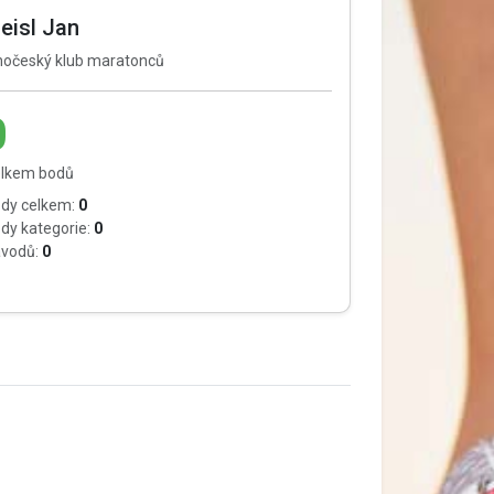
eisl Jan
hočeský klub maratonců
0
lkem bodů
dy celkem:
0
dy kategorie:
0
vodů:
0