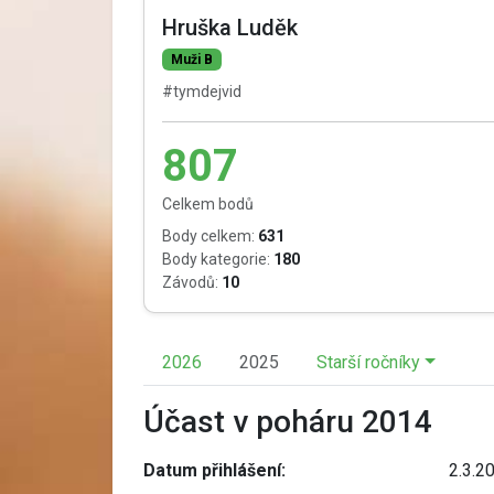
Hruška Luděk
Muži B
#tymdejvid
807
Celkem bodů
Body celkem:
631
Body kategorie:
180
Závodů:
10
2026
2025
Starší ročníky
Účast v poháru 2014
Datum přihlášení:
2.3.2