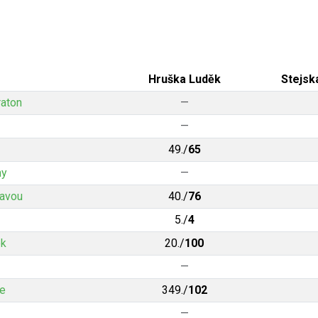
Hruška Luděk
Stejska
raton
—
—
49./
65
hy
—
tavou
40./
76
5./
4
ek
20./
100
—
ce
349./
102
—