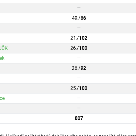
—
49./
66
—
21./
102
MJČK
26./
100
ek
—
26./
92
—
25./
100
ice
—
—
807