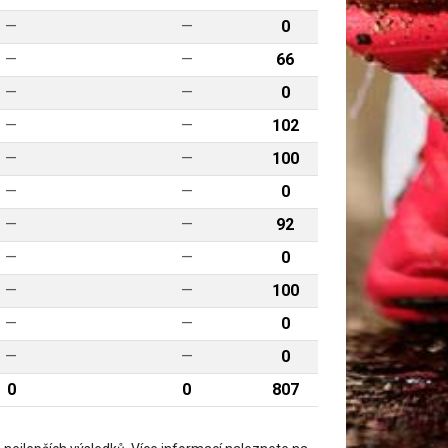
—
—
0
—
—
66
—
—
0
—
—
102
—
—
100
—
—
0
—
—
92
—
—
0
—
—
100
—
—
0
—
—
0
0
0
807