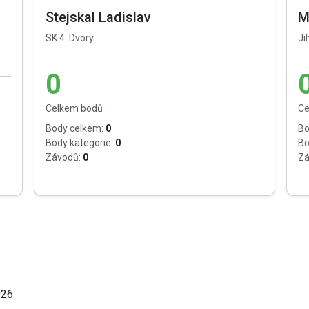
Stejskal Ladislav
M
SK 4. Dvory
Ji
0
Celkem bodů
Ce
Body celkem:
0
Bo
Body kategorie:
0
Bo
Závodů:
0
Zá
026