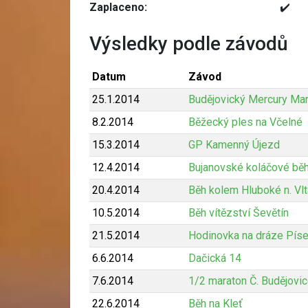
Zaplaceno:
✔️
Výsledky podle závodů
Datum
Závod
25.1.2014
Budějovický Mercury Ma
8.2.2014
Běžecký ples na Včelné
15.3.2014
GP Kamenný Újezd
12.4.2014
Bujanovské koláčové bě
20.4.2014
Běh kolem Hluboké n. Vl
10.5.2014
Běh vítězství Ševětín
21.5.2014
Hodinovka na dráze Pís
6.6.2014
Dačická 14
7.6.2014
1/2 maraton Č. Budějovi
22.6.2014
Běh na Kleť