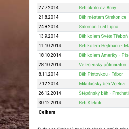
27.7.2014
Běh okolo sv. Anny
21.8.2014
Běh městem Strakonice
24.8.2014
Salomon Trial Lipno
13.9.2014
Běh kolem Světa Třeboň
11.10.2014
Běh kolem Hejtmanu - 
18.10.2014
Běh kolem Ameriky - Pís
28.10.2014
Velešenský půlmaraton
8.11.2014
Běh Pintovkou - Tábor
7.12.2014
Mikulášský běh Včelná
26.12.2014
Štěpánský běh - Prachat
30.12.2014
Běh Klekuli
Celkem