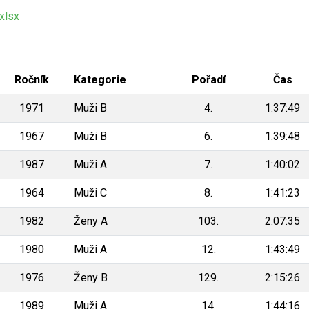
xlsx
Ročník
Kategorie
Pořadí
Čas
1971
Muži B
4.
1:37:49
1967
Muži B
6.
1:39:48
1987
Muži A
7.
1:40:02
1964
Muži C
8.
1:41:23
1982
Ženy A
103.
2:07:35
1980
Muži A
12.
1:43:49
1976
Ženy B
129.
2:15:26
1989
Muži A
14.
1:44:16