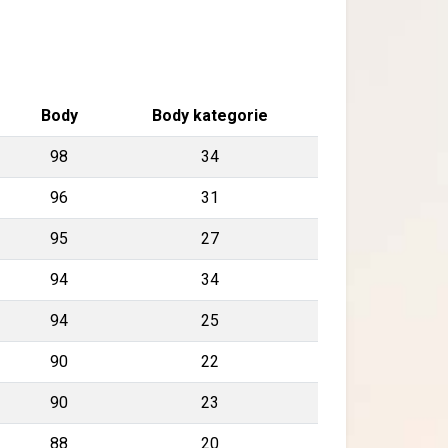
Body
Body kategorie
98
34
96
31
95
27
94
34
94
25
90
22
90
23
88
20