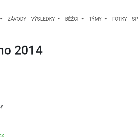
ZÁVODY
VÝSLEDKY
BĚŽCI
TÝMY
FOTKY
SP
pno 2014
ty
cx