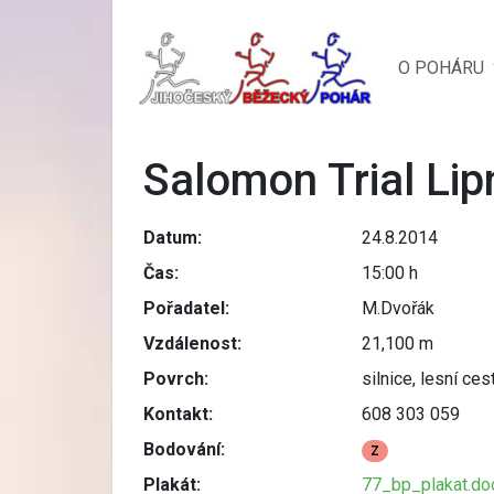
O POHÁRU
Salomon Trial Li
Datum:
24.8.2014
Čas:
15:00 h
Pořadatel:
M.Dvořák
Vzdálenost:
21,100 m
Povrch:
silnice, lesní ces
Kontakt:
608 303 059
Bodování:
Z
Plakát:
77_bp_plakat.do