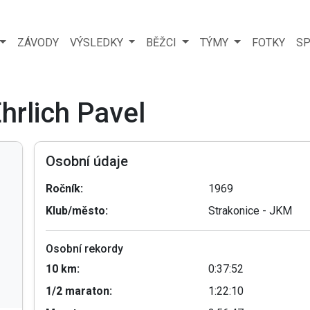
ZÁVODY
VÝSLEDKY
BĚŽCI
TÝMY
FOTKY
SP
hrlich Pavel
Osobní údaje
Ročník:
1969
Klub/město:
Strakonice - JKM
Osobní rekordy
10 km:
0:37:52
1/2 maraton:
1:22:10