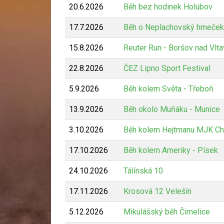
20.6.2026
Běh bez hodinek Holubov
17.7.2026
Běh o Neplachovský hrneček
15.8.2026
Reuter Run - Boršov nad Vlt
22.8.2026
ČEZ Lipno Sport Festival
5.9.2026
Běh kolem Světa - Třeboň
13.9.2026
Běh okolo Muňáku - Munice
3.10.2026
Běh kolem Hejtmanu MJK Ch
17.10.2026
Běh kolem Ameriky - Písek
24.10.2026
Tálínská 10
17.11.2026
Krosová 12 Velešín
5.12.2026
Mikulášský běh Čimelice