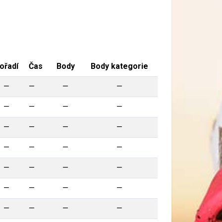
ořadí
Čas
Body
Body kategorie
—
—
—
—
—
—
—
—
—
—
—
—
—
—
—
—
—
—
—
—
—
—
—
—
—
—
—
—