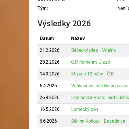
Tým:
Není 
Výsledky 2026
Datum
Název
21.2.2026
Běžecký ples - Včelná
28.2.2026
G.P. Kamenný Újezd
14.3.2026
Mizuno T2 běhy - Č.B.
6.4.2026
Velikonoční běh Harachovka
26.4.2026
Hodinovka Veselí nad Lužnic
16.5.2026
Lomecký běh
6.6.2026
Běh na Kohout - Besednice