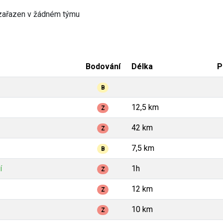
zařazen v žádném týmu
Bodování
Délka
P
B
12,5 km
Z
42 km
Z
7,5 km
B
í
1h
Z
12 km
Z
10 km
Z