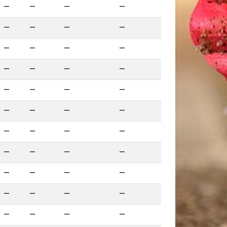
—
—
—
—
—
—
—
—
—
—
—
—
—
—
—
—
—
—
—
—
—
—
—
—
—
—
—
—
—
—
—
—
—
—
—
—
—
—
—
—
—
—
—
—