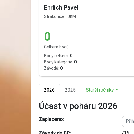
Ehrlich Pavel
Strakonice - JKM
0
Celkem bodů
Body celkem:
0
Body kategorie:
0
Závodů:
0
2026
2025
Starší ročníky
Účast v poháru 2026
Zaplaceno:
Při
Závody do BP:
/16