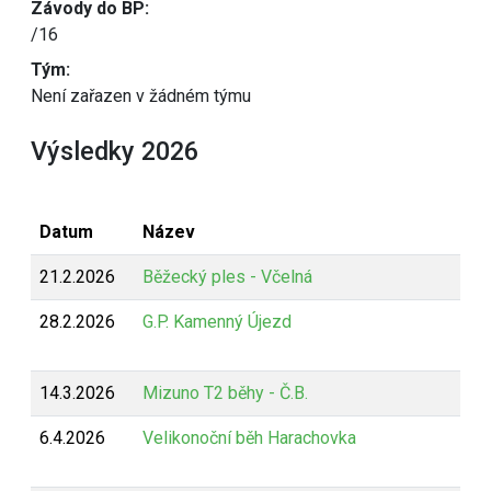
Závody do BP:
/16
Tým:
Není zařazen v žádném týmu
Výsledky 2026
Datum
Název
21.2.2026
Běžecký ples - Včelná
28.2.2026
G.P. Kamenný Újezd
14.3.2026
Mizuno T2 běhy - Č.B.
6.4.2026
Velikonoční běh Harachovka