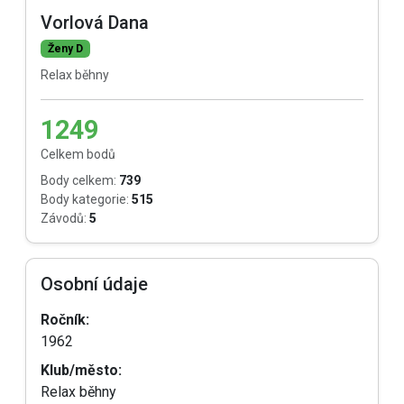
Vorlová Dana
Ženy D
Relax běhny
1249
Celkem bodů
Body celkem:
739
Body kategorie:
515
Závodů:
5
Osobní údaje
Ročník:
1962
Klub/město:
Relax běhny