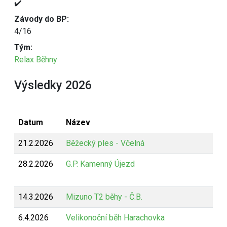
✔️
Závody do BP:
4/16
Tým:
Relax Běhny
Výsledky 2026
Datum
Název
21.2.2026
Běžecký ples - Včelná
28.2.2026
G.P. Kamenný Újezd
14.3.2026
Mizuno T2 běhy - Č.B.
6.4.2026
Velikonoční běh Harachovka