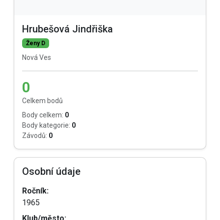
Hrubešová Jindřiška
Ženy D
Nová Ves
0
Celkem bodů
Body celkem:
0
Body kategorie:
0
Závodů:
0
Osobní údaje
Ročník:
1965
Klub/město: