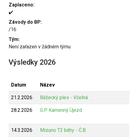
Zaplaceno:
✔️
Závody do BP:
/16
Tým:
Není zařazen v žádném týmu
Výsledky 2026
Datum
Název
21.2.2026
Běžecký ples - Včelná
28.2.2026
G.P. Kamenný Újezd
14.3.2026
Mizuno T2 běhy - Č.B.