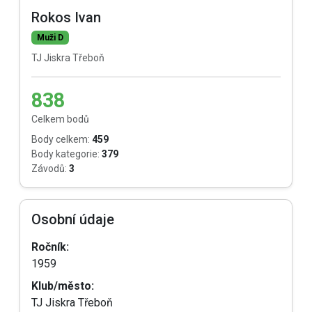
Rokos Ivan
Muži D
TJ Jiskra Třeboň
838
Celkem bodů
Body celkem:
459
Body kategorie:
379
Závodů:
3
Osobní údaje
Ročník:
1959
Klub/město:
TJ Jiskra Třeboň