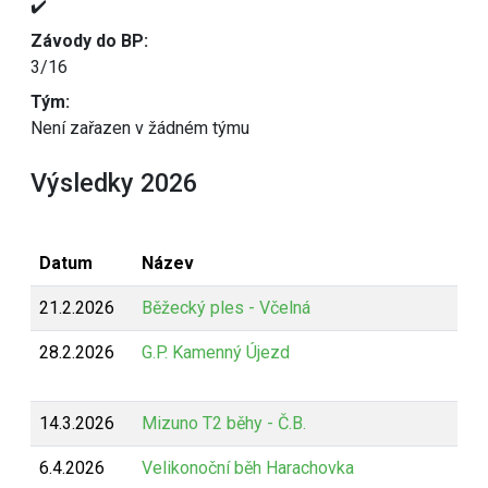
✔️
Závody do BP:
3/16
Tým:
Není zařazen v žádném týmu
Výsledky 2026
Datum
Název
21.2.2026
Běžecký ples - Včelná
28.2.2026
G.P. Kamenný Újezd
14.3.2026
Mizuno T2 běhy - Č.B.
6.4.2026
Velikonoční běh Harachovka