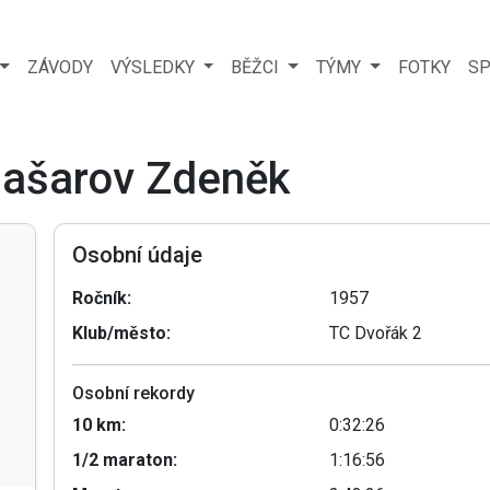
ZÁVODY
VÝSLEDKY
BĚŽCI
TÝMY
FOTKY
SP
 Jašarov Zdeněk
Osobní údaje
Ročník:
1957
Klub/město:
TC Dvořák 2
Osobní rekordy
10 km:
0:32:26
1/2 maraton:
1:16:56