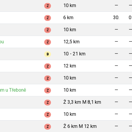
10 km
—
Z
6 km
30.
0
Z
10 km
—
Z
ou
12,5 km
—
Z
10 - 21 km
—
B
12 km
—
Z
10 km
—
Z
um u Třeboně
10 km
—
Z
Ž 3,3 km M 8,1 km
—
Z
10 km
—
Z
Ž 6 km M 12 km
—
Z