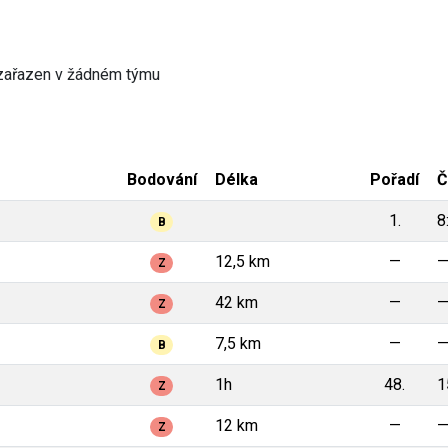
zařazen v žádném týmu
Bodování
Délka
Pořadí
Č
1.
8
B
12,5 km
—
Z
42 km
—
Z
7,5 km
—
B
1h
48.
1
Z
12 km
—
Z