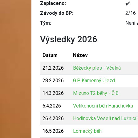
Zaplaceno:
✔️
Závody do BP:
2/16
Tým:
Není 
Výsledky 2026
Datum
Název
21.2.2026
Běžecký ples - Včelná
28.2.2026
G.P. Kamenný Újezd
14.3.2026
Mizuno T2 běhy - Č.B.
6.4.2026
Velikonoční běh Harachovka
26.4.2026
Hodinovka Veselí nad Lužnicí
16.5.2026
Lomecký běh