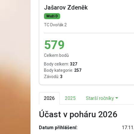
Jašarov Zdeněk
Muži D
TC Dvořák 2
579
Celkem bodů
Body celkem:
327
Body kategorie:
257
Závodů:
3
2026
2025
Starší ročníky
Účast v poháru 2026
Datum přihlášení:
17.11