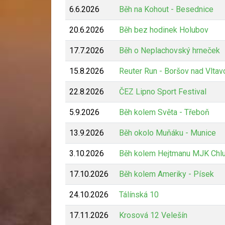
6.6.2026
Běh na Kohout - Besednice
20.6.2026
Běh bez hodinek Holubov
17.7.2026
Běh o Neplachovský hrneček
15.8.2026
Reuter Run - Boršov nad Vltav
22.8.2026
ČEZ Lipno Sport Festival
5.9.2026
Běh kolem Světa - Třeboň
13.9.2026
Běh okolo Muňáku - Munice
3.10.2026
Běh kolem Hejtmanu MJK Chl
17.10.2026
Běh kolem Ameriky - Písek
24.10.2026
Tálínská 10
17.11.2026
Krosová 12 Velešín