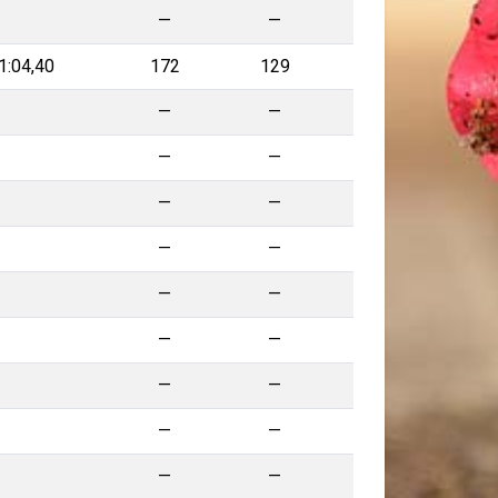
—
—
—
1:04,40
172
129
—
—
—
—
—
—
—
—
—
—
—
—
—
—
—
—
—
—
—
—
—
—
—
—
—
—
—