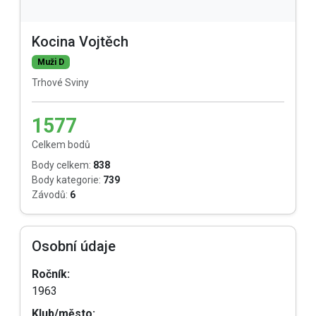
Kocina Vojtěch
Muži D
Trhové Sviny
1577
Celkem bodů
Body celkem:
838
Body kategorie:
739
Závodů:
6
Osobní údaje
Ročník:
1963
Klub/město: