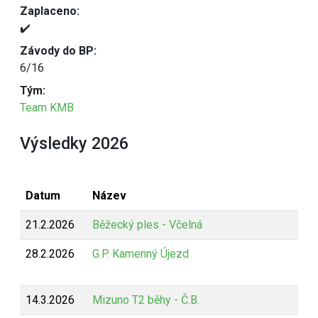
Zaplaceno:
✔️
Závody do BP:
6/16
Tým:
Team KMB
Výsledky 2026
Datum
Název
21.2.2026
Běžecký ples - Včelná
28.2.2026
G.P. Kamenný Újezd
14.3.2026
Mizuno T2 běhy - Č.B.