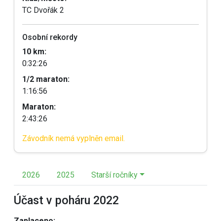
TC Dvořák 2
Osobní rekordy
10 km:
0:32:26
1/2 maraton:
1:16:56
Maraton:
2:43:26
Závodník nemá vyplněn email.
2026
2025
Starší ročníky
Účast v poháru 2022
Zaplaceno: