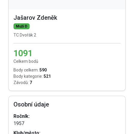
Jašarov Zdeněk
Muži D
TC Dvořák 2
1091
Celkem bodů
Body celkem:
590
Body kategorie:
521
Závodů:
7
Osobní údaje
Ročník:
1957
Klub/město: