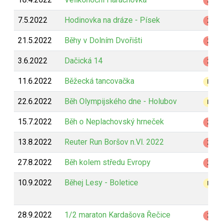
Z
7.5.2022
Hodinovka na dráze - Písek
Z
21.5.2022
Běhy v Dolním Dvořišti
Z
3.6.2022
Dačická 14
Z
11.6.2022
Běžecká tancovačka
B
22.6.2022
Běh Olympijského dne - Holubov
B
15.7.2022
Běh o Neplachovský hrneček
Z
13.8.2022
Reuter Run Boršov n.Vl. 2022
Z
27.8.2022
Běh kolem středu Evropy
Z
10.9.2022
Běhej Lesy - Boletice
B
28.9.2022
1/2 maraton Kardašova Řečice
Z