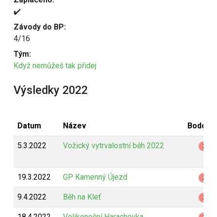
✔️
Závody do BP:
4/16
Tým:
Když nemůžeš tak přidej
Výsledky 2022
Datum
Název
Bodová
5.3.2022
Vožický vytrvalostní běh 2022
Z
19.3.2022
GP Kamenný Újezd
Z
9.4.2022
Běh na Kleť
Z
18.4.2022
Velikonoční Harachovka