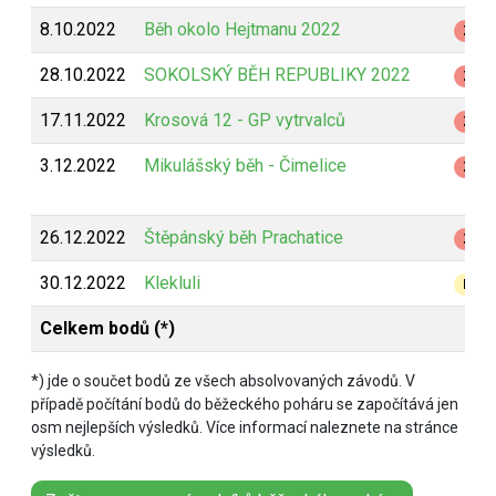
8.10.2022
Běh okolo Hejtmanu 2022
Z
28.10.2022
SOKOLSKÝ BĚH REPUBLIKY 2022
Z
17.11.2022
Krosová 12 - GP vytrvalců
Z
3.12.2022
Mikulášský běh - Čimelice
Z
26.12.2022
Štěpánský běh Prachatice
Z
30.12.2022
Klekluli
B
Celkem bodů (*)
*) jde o součet bodů ze všech absolvovaných závodů. V
případě počítání bodů do běžeckého poháru se započítává jen
osm nejlepších výsledků. Více informací naleznete na stránce
výsledků.