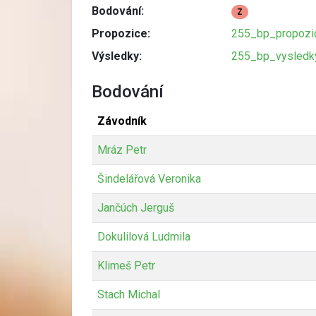
Bodování:
Z
Propozice:
255_bp_propozi
Výsledky:
255_bp_vysledky
Bodování
Závodník
Mráz Petr
Šindelářová Veronika
Jančúch Jerguš
Dokulilová Ludmila
Klimeš Petr
Stach Michal