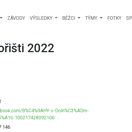
ZÁVODY
VÝSLEDKY
BĚŽCI
TÝMY
FOTKY
SP
řišti 2022
t
acebook.com/B%C4%9AHY-v-Doln%C3%ADm-
%A1ti-100217428392106
7 146