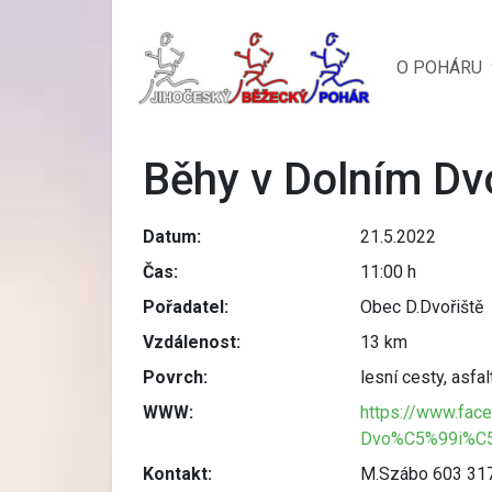
O POHÁRU
Běhy v Dolním Dvo
Datum:
21.5.2022
Čas:
11:00 h
Pořadatel:
Obec D.Dvořiště
Vzdálenost:
13 km
Povrch:
lesní cesty, asfal
WWW:
https://www.f
Dvo%C5%99i%C5
Kontakt:
M.Szábo 603 31