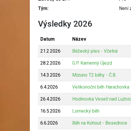
Tým:
Není 
Výsledky 2026
Datum
Název
21.2.2026
Běžecký ples - Včelná
28.2.2026
G.P. Kamenný Újezd
14.3.2026
Mizuno T2 běhy - Č.B.
6.4.2026
Velikonoční běh Harachovka
26.4.2026
Hodinovka Veselí nad Lužnic
16.5.2026
Lomecký běh
6.6.2026
Běh na Kohout - Besednice