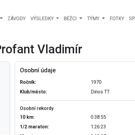
ZÁVODY
VÝSLEDKY
BĚŽCI
TÝMY
FOTKY
SP
Profant Vladimír
Osobní údaje
Ročník:
1970
Klub/město:
Dinos TT
Osobní rekordy
10 km:
0:38:55
1/2 maraton:
1:26:23