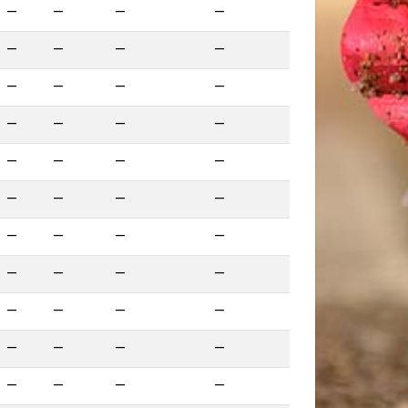
—
—
—
—
—
—
—
—
—
—
—
—
—
—
—
—
—
—
—
—
—
—
—
—
—
—
—
—
—
—
—
—
—
—
—
—
—
—
—
—
—
—
—
—