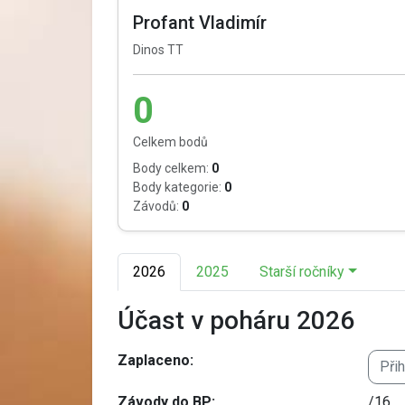
Profant Vladimír
Dinos TT
0
Celkem bodů
Body celkem:
0
Body kategorie:
0
Závodů:
0
2026
2025
Starší ročníky
Účast v poháru 2026
Zaplaceno:
Při
Závody do BP:
/16