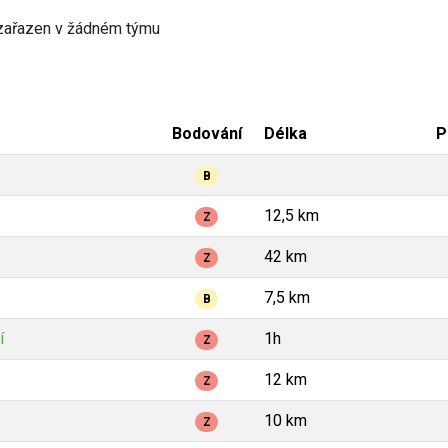
zařazen v žádném týmu
Bodování
Délka
P
B
12,5 km
Z
42 km
Z
7,5 km
B
í
1h
Z
12 km
Z
10 km
Z