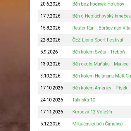
20.6.2026
Běh bez hodinek Holubov
17.7.2026
Běh o Neplachovský hrneček
15.8.2026
Reuter Run - Boršov nad Vlt
22.8.2026
ČEZ Lipno Sport Festival
5.9.2026
Běh kolem Světa - Třeboň
13.9.2026
Běh okolo Muňáku - Munice
3.10.2026
Běh kolem Hejtmanu MJK Ch
17.10.2026
Běh kolem Ameriky - Písek
24.10.2026
Tálínská 10
17.11.2026
Krosová 12 Velešín
5.12.2026
Mikulášský běh Čimelice