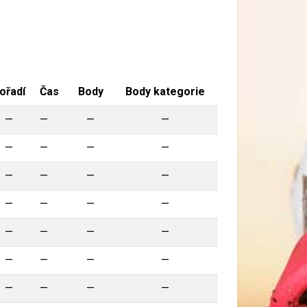
ořadí
Čas
Body
Body kategorie
—
—
—
—
—
—
—
—
—
—
—
—
—
—
—
—
—
—
—
—
—
—
—
—
—
—
—
—