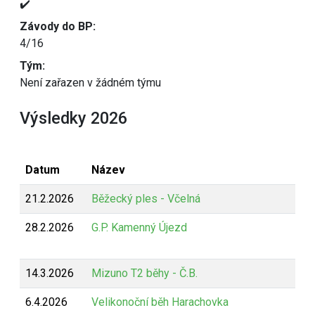
✔️
Závody do BP:
4/16
Tým:
Není zařazen v žádném týmu
Výsledky 2026
Datum
Název
21.2.2026
Běžecký ples - Včelná
28.2.2026
G.P. Kamenný Újezd
14.3.2026
Mizuno T2 běhy - Č.B.
6.4.2026
Velikonoční běh Harachovka