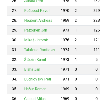
26.
Janata Petr
1975
3
237
27.
Rožboud Pavel
1970
2
229
28.
Neubert Andreas
1969
2
228
29.
Pazourek Jan
1973
1
125
30.
Mikeš Jaromír
1976
2
121
31.
Talafous Rostislav
1974
1
111
32.
Štěpán Kamil
1973
1
5
33.
Bláha Jan
1971
0
0
34.
Buchlovský Petr
1971
0
0
35.
Haňur Roman
1969
0
0
36.
Čaloud Milan
1969
0
0