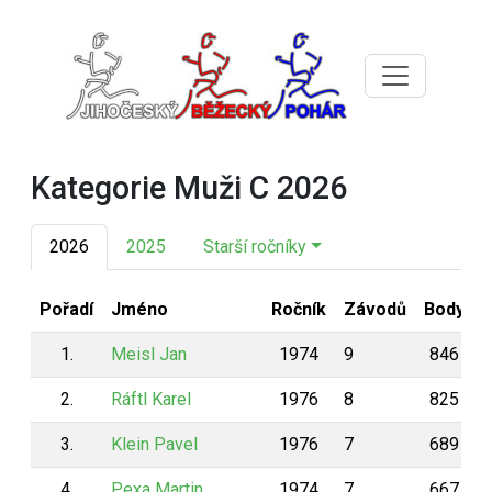
Kategorie Muži C 2026
2026
2025
Starší ročníky
Pořadí
Jméno
Ročník
Závodů
Body
1.
Meisl Jan
1974
9
846
2.
Ráftl Karel
1976
8
825
3.
Klein Pavel
1976
7
689
4.
Pexa Martin
1974
7
667