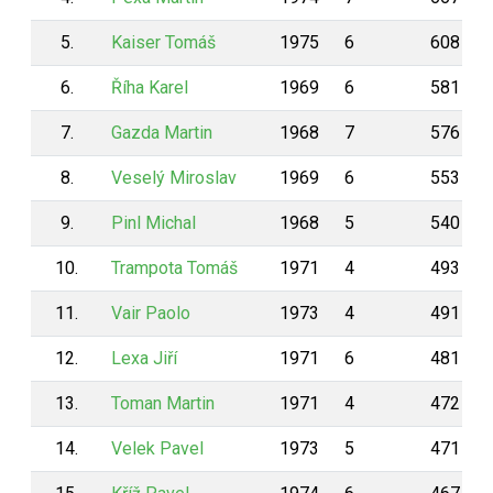
5.
Kaiser Tomáš
1975
6
608
6.
Říha Karel
1969
6
581
7.
Gazda Martin
1968
7
576
8.
Veselý Miroslav
1969
6
553
9.
Pinl Michal
1968
5
540
10.
Trampota Tomáš
1971
4
493
11.
Vair Paolo
1973
4
491
12.
Lexa Jiří
1971
6
481
13.
Toman Martin
1971
4
472
14.
Velek Pavel
1973
5
471