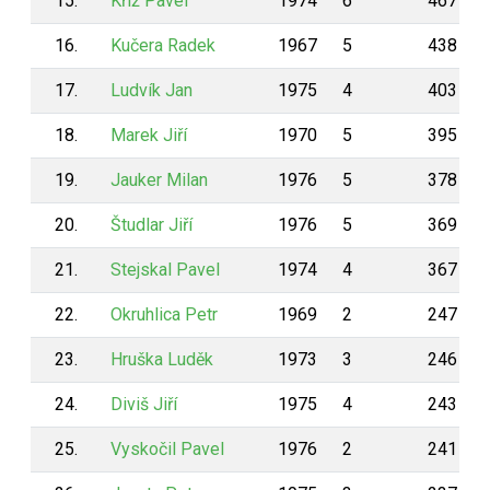
15.
Kříž Pavel
1974
6
467
16.
Kučera Radek
1967
5
438
17.
Ludvík Jan
1975
4
403
18.
Marek Jiří
1970
5
395
19.
Jauker Milan
1976
5
378
20.
Študlar Jiří
1976
5
369
21.
Stejskal Pavel
1974
4
367
22.
Okruhlica Petr
1969
2
247
23.
Hruška Luděk
1973
3
246
24.
Diviš Jiří
1975
4
243
25.
Vyskočil Pavel
1976
2
241