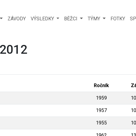
ZÁVODY
VÝSLEDKY
BĚŽCI
TÝMY
FOTKY
SP
 2012
Ročník
Z
1959
1
1957
1
1955
1
1962
1