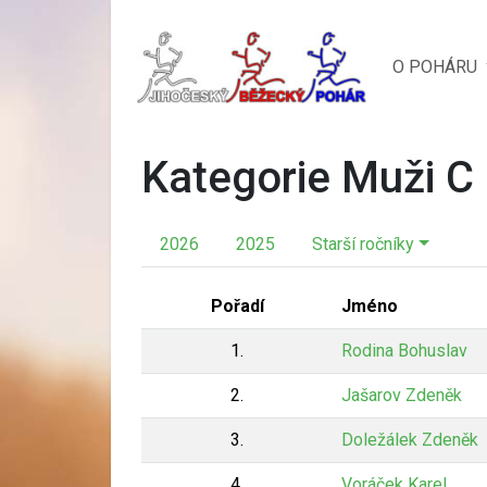
O POHÁRU
Kategorie Muži C
2026
2025
Starší ročníky
Pořadí
Jméno
1.
Rodina Bohuslav
2.
Jašarov Zdeněk
3.
Doležálek Zdeněk
4.
Voráček Karel