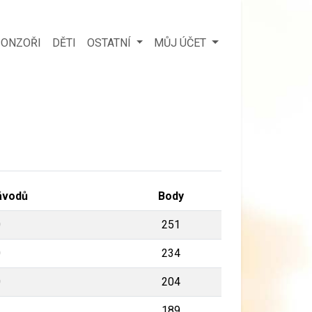
ONZOŘI
DĚTI
OSTATNÍ
MŮJ ÚČET
ávodů
Body
0
251
0
234
0
204
3
189