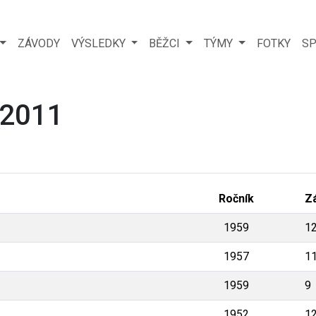
ZÁVODY
VÝSLEDKY
BĚŽCI
TÝMY
FOTKY
SP
 2011
Ročník
Z
1959
1
1957
1
1959
9
1952
1