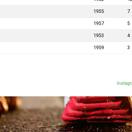
1955
7
1957
5
1953
4
1959
3
Instag