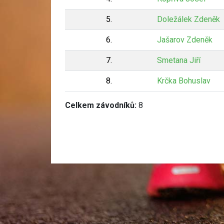
5.
Doležálek Zdeněk
6.
Jašarov Zdeněk
7.
Smetana Jiří
8.
Krčka Bohuslav
Celkem závodníků:
8