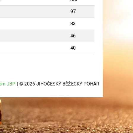
97
83
46
40
ram JBP
| © 2026 JIHOČESKÝ BĚŽECKÝ POHÁR