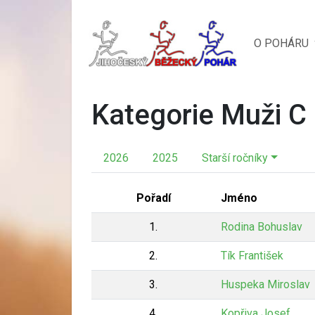
O POHÁRU
Kategorie Muži C
2026
2025
Starší ročníky
Pořadí
Jméno
1.
Rodina Bohuslav
2.
Tík František
3.
Huspeka Miroslav
4.
Kopřiva Josef