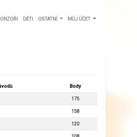
ONZOŘI
DĚTI
OSTATNÍ
MŮJ ÚČET
ávodů
Body
2
175
1
158
120
2
108