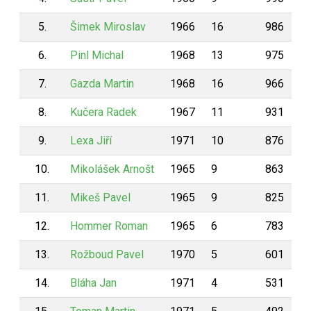
5.
Šimek Miroslav
1966
16
986
6.
Pinl Michal
1968
13
975
7.
Gazda Martin
1968
16
966
8.
Kučera Radek
1967
11
931
9.
Lexa Jiří
1971
10
876
10.
Mikolášek Arnošt
1965
9
863
11.
Mikeš Pavel
1965
9
825
12.
Hommer Roman
1965
6
783
13.
Rožboud Pavel
1970
5
601
14.
Bláha Jan
1971
4
531