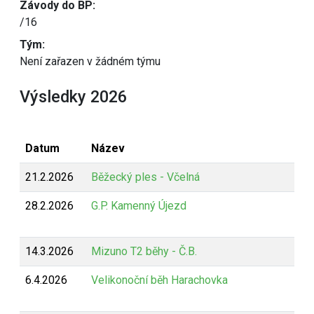
Závody do BP:
/16
Tým:
Není zařazen v žádném týmu
Výsledky 2026
Datum
Název
21.2.2026
Běžecký ples - Včelná
28.2.2026
G.P. Kamenný Újezd
14.3.2026
Mizuno T2 běhy - Č.B.
6.4.2026
Velikonoční běh Harachovka