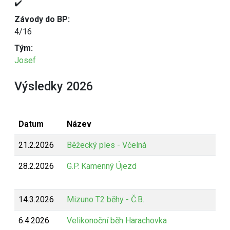
✔️
Závody do BP:
4/16
Tým:
Josef
Výsledky 2026
Datum
Název
21.2.2026
Běžecký ples - Včelná
28.2.2026
G.P. Kamenný Újezd
14.3.2026
Mizuno T2 běhy - Č.B.
6.4.2026
Velikonoční běh Harachovka