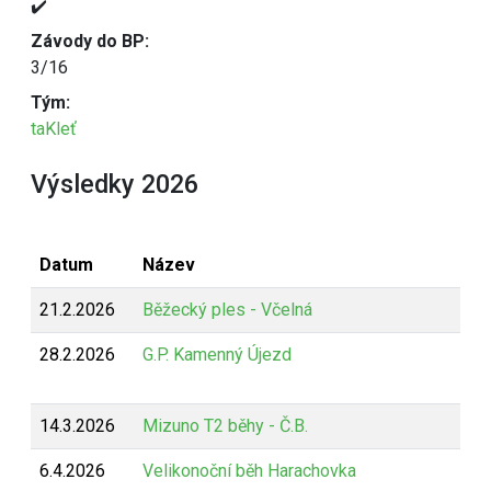
✔️
Závody do BP:
3/16
Tým:
taKleť
Výsledky 2026
Datum
Název
21.2.2026
Běžecký ples - Včelná
28.2.2026
G.P. Kamenný Újezd
14.3.2026
Mizuno T2 běhy - Č.B.
6.4.2026
Velikonoční běh Harachovka