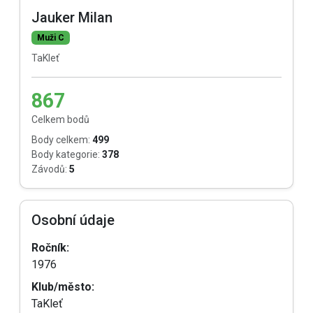
Jauker Milan
Muži C
TaKleť
867
Celkem bodů
Body celkem:
499
Body kategorie:
378
Závodů:
5
Osobní údaje
Ročník:
1976
Klub/město:
TaKleť