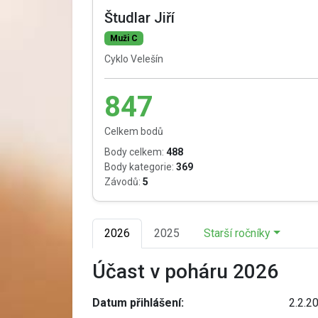
Študlar Jiří
Muži C
Cyklo Velešín
847
Celkem bodů
Body celkem:
488
Body kategorie:
369
Závodů:
5
2026
2025
Starší ročníky
Účast v poháru 2026
Datum přihlášení:
2.2.2