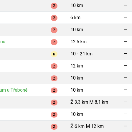
10 km
—
Z
6 km
—
Z
10 km
—
Z
vou
12,5 km
—
Z
10 - 21 km
—
B
12 km
—
Z
10 km
—
Z
um u Třeboně
10 km
—
Z
Ž 3,3 km M 8,1 km
—
Z
10 km
—
Z
Ž 6 km M 12 km
—
Z