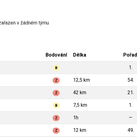
zařazen v žádném týmu
Bodování
Délka
Pořad
1.
B
12,5 km
54.
Z
42 km
21.
Z
7,5 km
1.
B
1h
—
Z
12 km
49.
Z