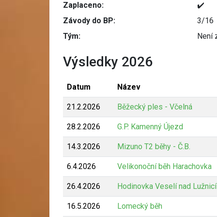
Zaplaceno:
✔️
Závody do BP:
3/16
Tým:
Není 
Výsledky 2026
Datum
Název
21.2.2026
Běžecký ples - Včelná
28.2.2026
G.P. Kamenný Újezd
14.3.2026
Mizuno T2 běhy - Č.B.
6.4.2026
Velikonoční běh Harachovka
26.4.2026
Hodinovka Veselí nad Lužnicí
16.5.2026
Lomecký běh