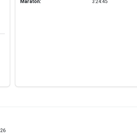
Maraton:
3:24:45
026