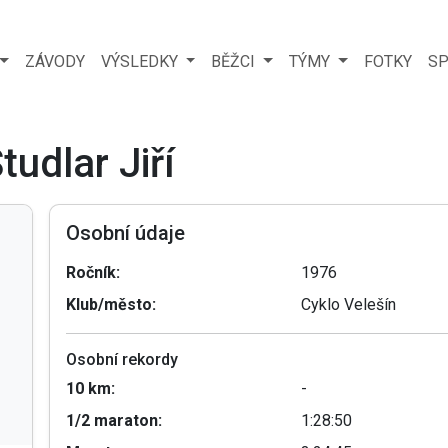
ZÁVODY
VÝSLEDKY
BĚŽCI
TÝMY
FOTKY
SP
tudlar Jiří
Osobní údaje
Ročník:
1976
Klub/město:
Cyklo Velešín
Osobní rekordy
10 km:
-
1/2 maraton:
1:28:50