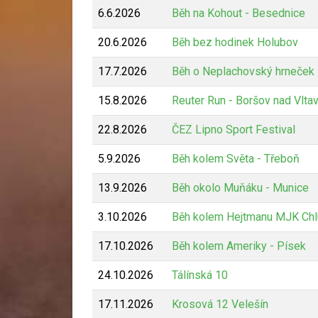
6.6.2026
Běh na Kohout - Besednice
20.6.2026
Běh bez hodinek Holubov
17.7.2026
Běh o Neplachovský hrneček
15.8.2026
Reuter Run - Boršov nad Vlta
22.8.2026
ČEZ Lipno Sport Festival
5.9.2026
Běh kolem Světa - Třeboň
13.9.2026
Běh okolo Muňáku - Munice
3.10.2026
Běh kolem Hejtmanu MJK Chl
17.10.2026
Běh kolem Ameriky - Písek
24.10.2026
Tálínská 10
17.11.2026
Krosová 12 Velešín