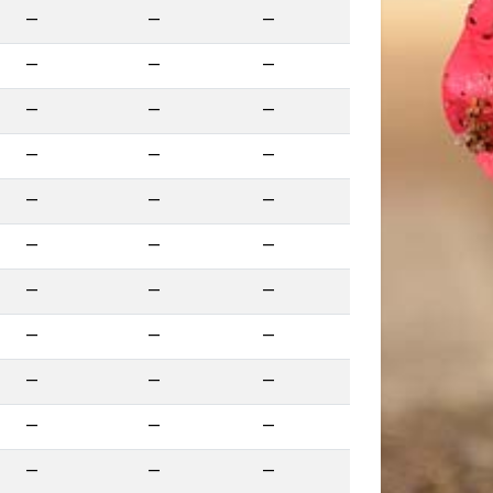
—
—
—
—
—
—
—
—
—
—
—
—
—
—
—
—
—
—
—
—
—
—
—
—
—
—
—
—
—
—
—
—
—