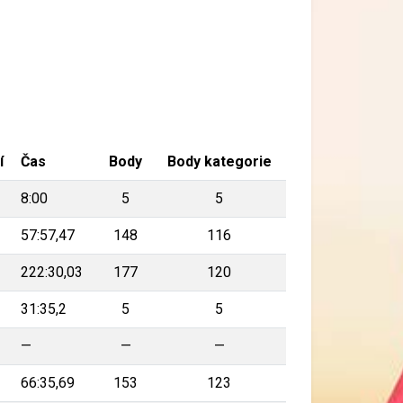
í
Čas
Body
Body kategorie
8:00
5
5
57:57,47
148
116
222:30,03
177
120
31:35,2
5
5
—
—
—
66:35,69
153
123