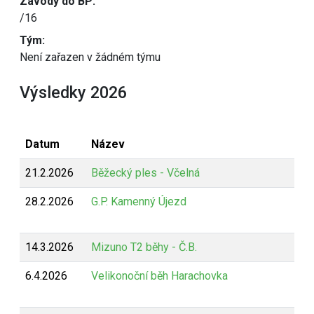
Závody do BP:
/16
Tým:
Není zařazen v žádném týmu
Výsledky 2026
Datum
Název
21.2.2026
Běžecký ples - Včelná
28.2.2026
G.P. Kamenný Újezd
14.3.2026
Mizuno T2 běhy - Č.B.
6.4.2026
Velikonoční běh Harachovka