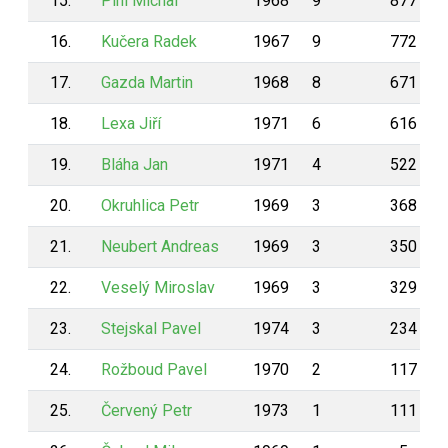
15.
Pinl Michal
1968
9
877
16.
Kučera Radek
1967
9
772
17.
Gazda Martin
1968
8
671
18.
Lexa Jiří
1971
6
616
19.
Bláha Jan
1971
4
522
20.
Okruhlica Petr
1969
3
368
21.
Neubert Andreas
1969
3
350
22.
Veselý Miroslav
1969
3
329
23.
Stejskal Pavel
1974
3
234
24.
Rožboud Pavel
1970
2
117
25.
Červený Petr
1973
1
111