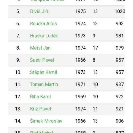
5.
Diviš Jiří
1975
13
1020
6.
Roučka Alois
1974
13
993
7.
Hruška Luděk
1973
9
981
8.
Meisl Jan
1974
17
979
9.
Šustr Pavel
1966
8
957
10.
Štěpán Kamil
1973
13
957
11.
Toman Martin
1971
10
937
12.
Říha Karel
1969
10
922
13.
Kříž Pavel
1974
11
921
14.
Šimek Miroslav
1966
13
906