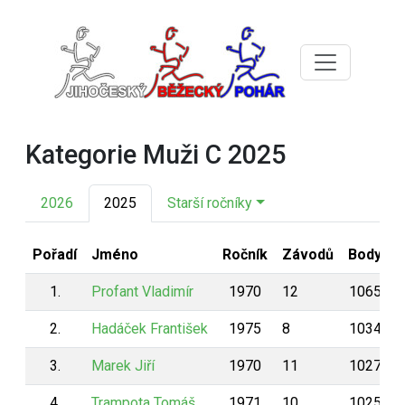
Kategorie Muži C 2025
2026
2025
Starší ročníky
Pořadí
Jméno
Ročník
Závodů
Body
1.
Profant Vladimír
1970
12
1065
2.
Hadáček František
1975
8
1034
3.
Marek Jiří
1970
11
1027
4.
Trampota Tomáš
1971
10
1025