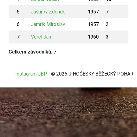
5.
Jašarov Zdeněk
1957
7
52
6.
Jamrik Miroslav
1957
2
25
7.
Vorel Jan
1960
3
24
Celkem závodníků:
7
Instagram JBP
| © 2026 JIHOČESKÝ BĚŽECKÝ POHÁR