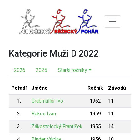
Kategorie Muži D 2022
2026
2025
Starší ročníky
Pořadí
Jméno
Ročník
Závodů
Bod
1.
Grabmüller Ivo
1962
11
106
2.
Rokos Ivan
1959
11
105
3.
Zákostelecký František
1955
14
104
4.
Binder Václav
1956
10
100