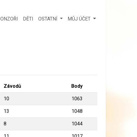
ONZOŘI
DĚTI
OSTATNÍ
MŮJ ÚČET
Závodů
Body
10
1063
13
1048
8
1044
11
1017