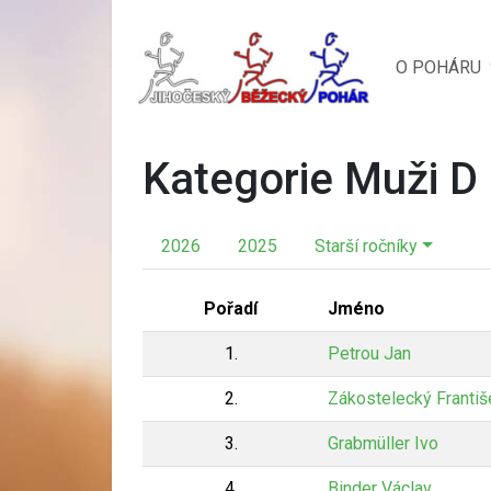
O POHÁRU
Kategorie Muži D
2026
2025
Starší ročníky
Pořadí
Jméno
1.
Petrou Jan
2.
Zákostelecký Františ
3.
Grabmüller Ivo
4.
Binder Václav