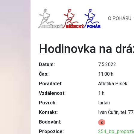
O POHÁRU
Hodinovka na drá
Datum:
7.5.2022
Čas:
11:00 h
Pořadatel:
Atletika Písek
Vzdálenost:
1 h
Povrch:
tartan
Kontakt:
Ivan Čuřín, tel. 
Bodování:
Z
Propozice:
254_bp_propozi