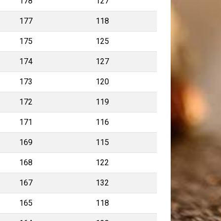
178
127
177
118
175
125
174
127
173
120
172
119
171
116
169
115
168
122
167
132
165
118