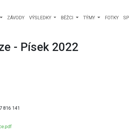
ZÁVODY
VÝSLEDKY
BĚŽCI
TÝMY
FOTKY
SP
ze - Písek 2022
777 816 141
ce.pdf