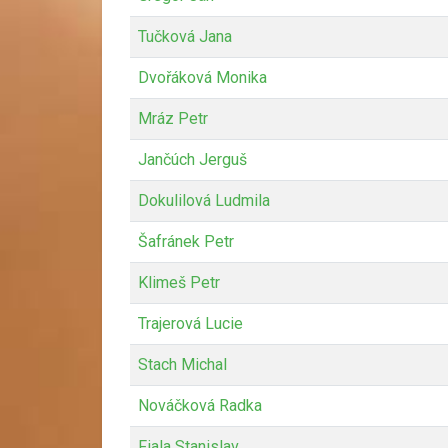
Tučková Jana
Dvořáková Monika
Mráz Petr
Jančúch Jerguš
Dokulilová Ludmila
Šafránek Petr
Klimeš Petr
Trajerová Lucie
Stach Michal
Nováčková Radka
Fiala Stanislav