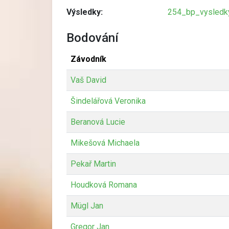
Výsledky:
254_bp_vysledky
Bodování
Závodník
Vaš David
Šindelářová Veronika
Beranová Lucie
Mikešová Michaela
Pekař Martin
Houdková Romana
Mügl Jan
Gregor Jan