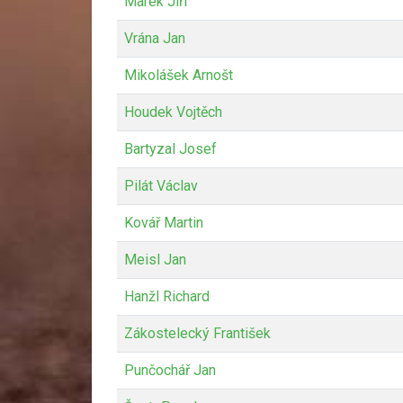
Marek Jiří
Vrána Jan
Mikolášek Arnošt
Houdek Vojtěch
Bartyzal Josef
Pilát Václav
Kovář Martin
Meisl Jan
Hanžl Richard
Zákostelecký František
Punčochář Jan