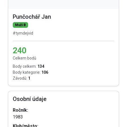
Punčochář Jan
Muži B
#tymdejvid
240
Celkem bodů
Body celkem:
134
Body kategorie:
106
Závodů:
1
Osobní údaje
Ročník:
1983
Klub/město: