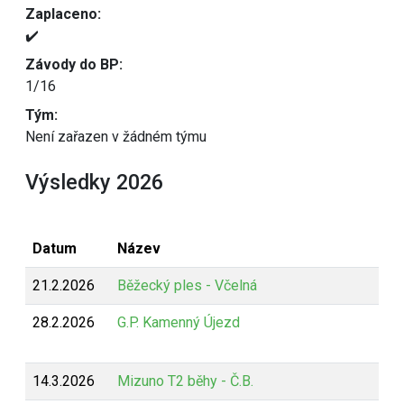
Zaplaceno:
✔️
Závody do BP:
1/16
Tým:
Není zařazen v žádném týmu
Výsledky 2026
Datum
Název
21.2.2026
Běžecký ples - Včelná
28.2.2026
G.P. Kamenný Újezd
14.3.2026
Mizuno T2 běhy - Č.B.