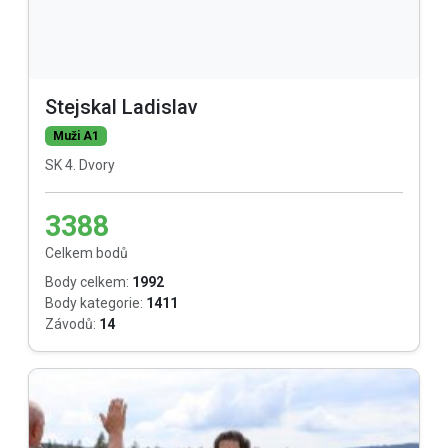
Stejskal Ladislav
Muži A1
SK 4. Dvory
3388
Celkem bodů
Body celkem:
1992
Body kategorie:
1411
Závodů:
14