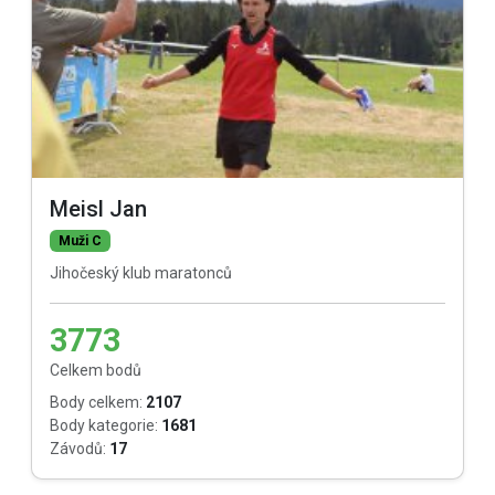
Meisl Jan
Muži C
Jihočeský klub maratonců
3773
Celkem bodů
Body celkem:
2107
Body kategorie:
1681
Závodů:
17