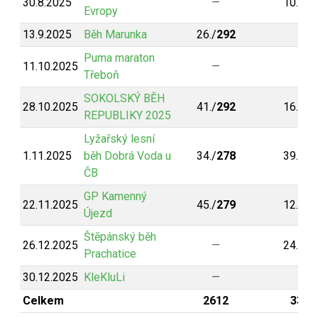
30.8.2025
—
10./
32
Evropy
13.9.2025
Běh Marunka
26./
292
—
Puma maraton
11.10.2025
—
—
Třeboň
SOKOLSKÝ BĚH
28.10.2025
41./
292
16./
32
REPUBLIKY 2025
Lyžařský lesní
1.11.2025
běh Dobrá Voda u
34./
278
39./
28
ČB
GP Kamenný
22.11.2025
45./
279
12./
32
Újezd
Štěpánský běh
26.12.2025
—
24./
30
Prachatice
30.12.2025
KleKluLi
—
—
Celkem
2612
3388