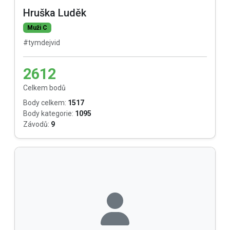
Hruška Luděk
Muži C
#tymdejvid
2612
Celkem bodů
Body celkem:
1517
Body kategorie:
1095
Závodů:
9