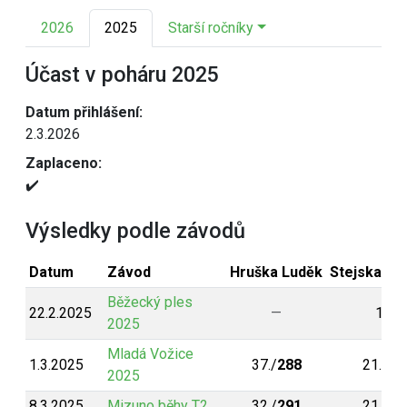
2026
2025
Starší ročníky
Účast v poháru 2025
Datum přihlášení:
2.3.2026
Zaplaceno:
✔️
Výsledky podle závodů
Datum
Závod
Hruška Luděk
Stejskal La
Běžecký ples
22.2.2025
—
1./
5
2025
Mladá Vožice
1.3.2025
37./
288
21./
30
2025
8.3.2025
Mizuno běhy T2
32./
291
21./
30