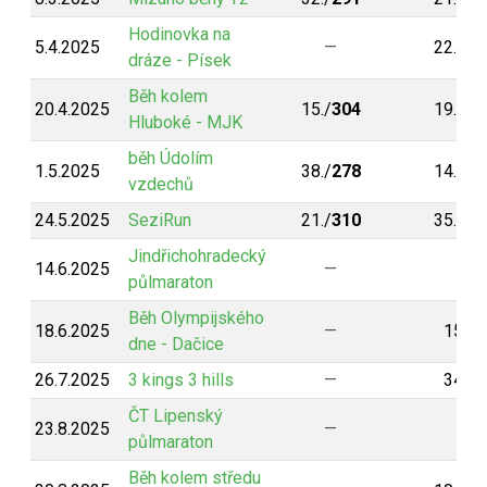
Hodinovka na
5.4.2025
—
22./
30
dráze - Písek
Běh kolem
20.4.2025
15./
304
19./
30
Hluboké - MJK
běh Údolím
1.5.2025
38./
278
14./
30
vzdechů
24.5.2025
SeziRun
21./
310
35./
29
Jindřichohradecký
14.6.2025
—
—
půlmaraton
Běh Olympijského
18.6.2025
—
15./
5
dne - Dačice
26.7.2025
3 kings 3 hills
—
34./
5
ČT Lipenský
23.8.2025
—
—
půlmaraton
Běh kolem středu