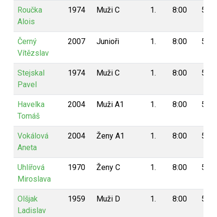
Roučka
1974
Muži C
1.
8:00
5
Alois
Černý
2007
Junioři
1.
8:00
5
Vítězslav
Stejskal
1974
Muži C
1.
8:00
5
Pavel
Havelka
2004
Muži A1
1.
8:00
5
Tomáš
Vokálová
2004
Ženy A1
1.
8:00
5
Aneta
Uhlířová
1970
Ženy C
1.
8:00
5
Miroslava
Olšjak
1959
Muži D
1.
8:00
5
Ladislav