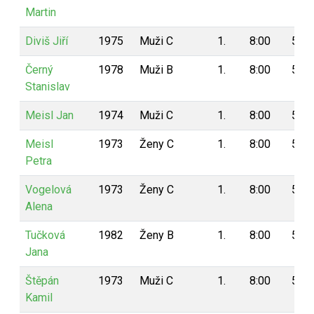
Martin
Diviš Jiří
1975
Muži C
1.
8:00
5
Černý
1978
Muži B
1.
8:00
5
Stanislav
Meisl Jan
1974
Muži C
1.
8:00
5
Meisl
1973
Ženy C
1.
8:00
5
Petra
Vogelová
1973
Ženy C
1.
8:00
5
Alena
Tučková
1982
Ženy B
1.
8:00
5
Jana
Štěpán
1973
Muži C
1.
8:00
5
Kamil