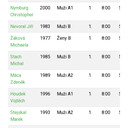
Nymburg
2000
Muži A1
1.
8:00
5
Christopher
Nevoral Jiří
1983
Muži B
1.
8:00
5
Žáková
1977
Ženy B
1.
8:00
5
Michaela
Stach
1985
Muži B
1.
8:00
5
Michal
Máca
1989
Muži A2
1.
8:00
5
Zdeněk
Houdek
1996
Muži A1
1.
8:00
5
Vojtěch
Stejskal
1993
Muži A2
1.
8:00
5
Marek