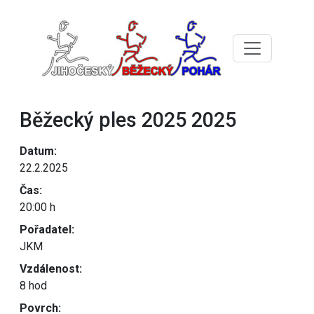
Běžecký ples 2025 2025
Datum:
22.2.2025
Čas:
20:00 h
Pořadatel:
JKM
Vzdálenost:
8 hod
Povrch: