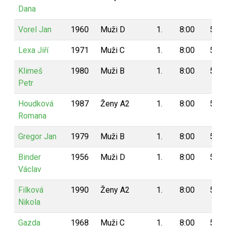
Dana
Vorel Jan
1960
Muži D
1.
8:00
5
Lexa Jiří
1971
Muži C
1.
8:00
5
Klimeš
1980
Muži B
1.
8:00
5
Petr
Houdková
1987
Ženy A2
1.
8:00
5
Romana
Gregor Jan
1979
Muži B
1.
8:00
5
Binder
1956
Muži D
1.
8:00
5
Václav
Filková
1990
Ženy A2
1.
8:00
5
Nikola
Gazda
1968
Muži C
1.
8:00
5