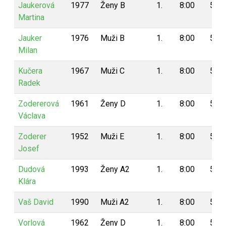
Jaukerová
1977
Ženy B
1.
8:00
5
Martina
Jauker
1976
Muži B
1.
8:00
5
Milan
Kučera
1967
Muži C
1.
8:00
5
Radek
Zodererová
1961
Ženy D
1.
8:00
5
Václava
Zoderer
1952
Muži E
1.
8:00
5
Josef
Dudová
1993
Ženy A2
1.
8:00
5
Klára
Vaš David
1990
Muži A2
1.
8:00
5
Vorlová
1962
Ženy D
1.
8:00
5