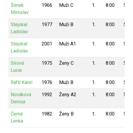
Šimek
1966
Muži C
1.
8:00
5
Miroslav
Stejskal
1977
Muži B
1.
8:00
5
Ladislav
Stejskal
2001
Muži A1
1.
8:00
5
Ladislav
Sirová
1975
Ženy C
1.
8:00
5
Lucie
Ráftl Karel
1976
Muži B
1.
8:00
5
Nováková
1992
Ženy A2
1.
8:00
5
Denisa
Černá
1982
Ženy B
1.
8:00
5
Lenka