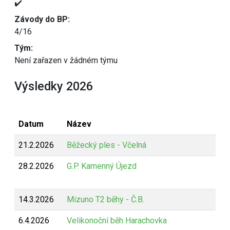
✔️
Závody do BP:
4/16
Tým:
Není zařazen v žádném týmu
Výsledky 2026
Datum
Název
21.2.2026
Běžecký ples - Včelná
28.2.2026
G.P. Kamenný Újezd
14.3.2026
Mizuno T2 běhy - Č.B.
6.4.2026
Velikonoční běh Harachovka