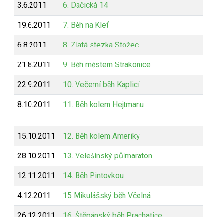
3.6.2011
6. Dačická 14
19.6.2011
7. Běh na Kleť
6.8.2011
8. Zlatá stezka Stožec
21.8.2011
9. Běh městem Strakonice
22.9.2011
10. Večerní běh Kaplicí
8.10.2011
11. Běh kolem Hejtmanu
15.10.2011
12. Běh kolem Ameriky
28.10.2011
13. Velešínský půlmaraton
12.11.2011
14. Běh Pintovkou
4.12.2011
15 Mikulášský běh Včelná
26.12.2011
16. Štěpánský běh Prachatice