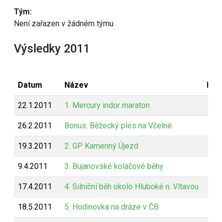
Tým:
Není zařazen v žádném týmu
Výsledky 2011
Datum
Název
Bod
22.1.2011
1. Mercury indor maraton
26.2.2011
Bonus. Běžecký ples na Včelné
19.3.2011
2. GP Kamenný Újezd
9.4.2011
3. Bujanovské koláčové běhy
17.4.2011
4. Silniční běh okolo Hluboké n. Vltavou
18.5.2011
5. Hodinovka na dráze v ČB