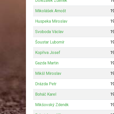
Doležálek Zdeněk
1
Mikolášek Arnošt
1
Huspeka Miroslav
1
Svoboda Václav
1
Šoustar Lubomír
1
Kopřiva Josef
1
Gazda Martin
1
Mikšl Miroslav
1
Drázda Petr
1
Boháč Karel
1
Mikšovský Zdeněk
1