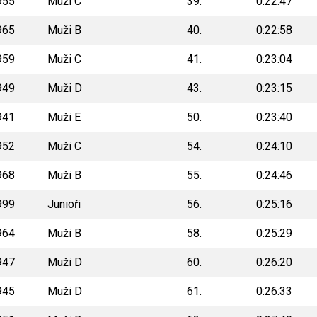
955
Muži C
39.
0:22:47
965
Muži B
40.
0:22:58
959
Muži C
41.
0:23:04
949
Muži D
43.
0:23:15
941
Muži E
50.
0:23:40
952
Muži C
54.
0:24:10
968
Muži B
55.
0:24:46
999
Junioři
56.
0:25:16
964
Muži B
58.
0:25:29
947
Muži D
60.
0:26:20
945
Muži D
61.
0:26:33