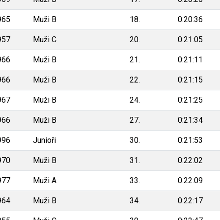
965
Muži B
18.
0:20:36
957
Muži C
20.
0:21:05
966
Muži B
21.
0:21:11
966
Muži B
22.
0:21:15
967
Muži B
24.
0:21:25
966
Muži B
27.
0:21:34
996
Junioři
30.
0:21:53
970
Muži B
31.
0:22:02
977
Muži A
33.
0:22:09
964
Muži B
34.
0:22:17