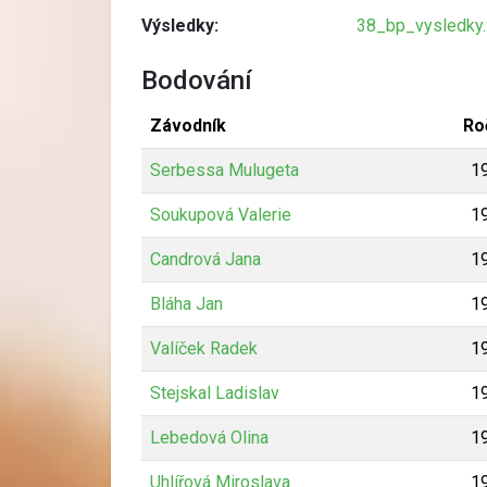
Výsledky:
38_bp_vysledky.
Bodování
Závodník
Ro
Serbessa Mulugeta
1
Soukupová Valerie
1
Candrová Jana
1
Bláha Jan
1
Valíček Radek
1
Stejskal Ladislav
1
Lebedová Olina
1
Uhlířová Miroslava
1