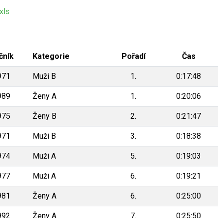
xls
čník
Kategorie
Pořadí
Čas
971
Muži B
1.
0:17:48
989
Ženy A
1.
0:20:06
975
Ženy B
2.
0:21:47
971
Muži B
3.
0:18:38
974
Muži A
5.
0:19:03
977
Muži A
6.
0:19:21
981
Ženy A
6.
0:25:00
992
Ženy A
7.
0:25:50