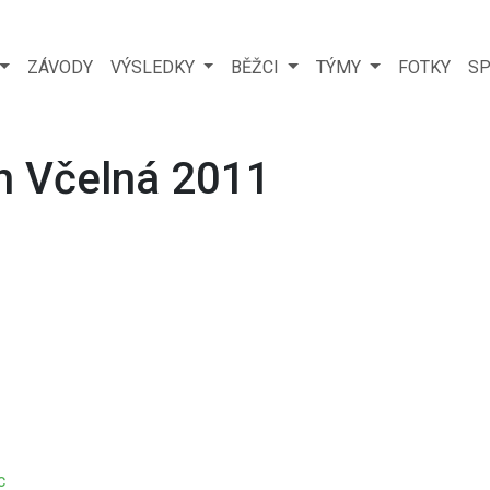
ZÁVODY
VÝSLEDKY
BĚŽCI
TÝMY
FOTKY
SP
h Včelná 2011
c