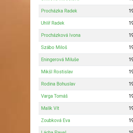
Procházka Radek
1
Uhlíř Radek
1
Procházková Ivona
1
Szábo Miloš
1
Eningerová Miluše
1
Mikšl Rostislav
1
Rodina Bohuslav
1
Varga Tomáš
1
Malík Vít
1
Zoubková Eva
1
Lácha Pavel
1