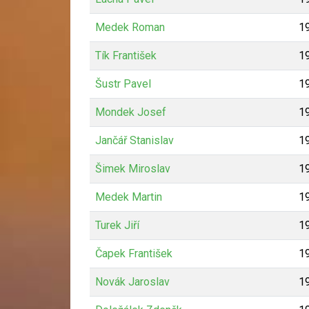
Medek Roman
1
Tík František
1
Šustr Pavel
1
Mondek Josef
1
Jančář Stanislav
1
Šimek Miroslav
1
Medek Martin
1
Turek Jiří
1
Čapek František
1
Novák Jaroslav
1