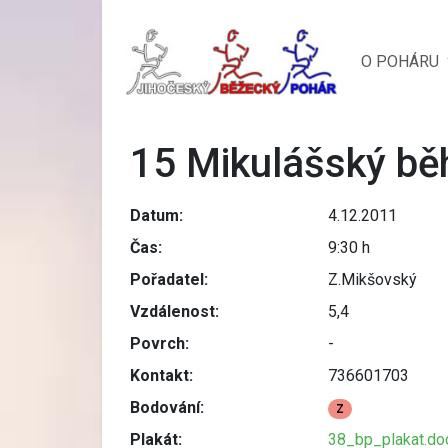
O POHÁRU
15 Mikulášský bě
Datum:
4.12.2011
Čas:
9:30 h
Pořadatel:
Z.Mikšovský
Vzdálenost:
5,4
Povrch:
-
Kontakt:
736601703
Bodování:
Z
Plakát:
38_bp_plakat.do