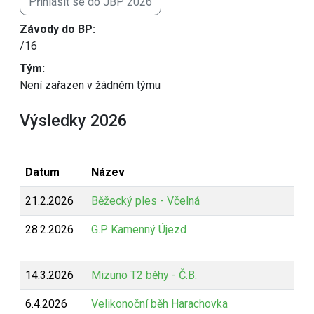
Přihlásit se do JBP 2026
Závody do BP:
/16
Tým:
Není zařazen v žádném týmu
Výsledky 2026
Datum
Název
21.2.2026
Běžecký ples - Včelná
28.2.2026
G.P. Kamenný Újezd
14.3.2026
Mizuno T2 běhy - Č.B.
6.4.2026
Velikonoční běh Harachovka