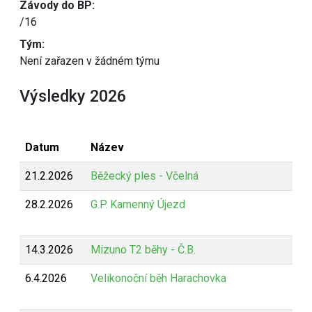
Závody do BP:
/16
Tým:
Není zařazen v žádném týmu
Výsledky 2026
Datum
Název
21.2.2026
Běžecký ples - Včelná
28.2.2026
G.P. Kamenný Újezd
14.3.2026
Mizuno T2 běhy - Č.B.
6.4.2026
Velikonoční běh Harachovka