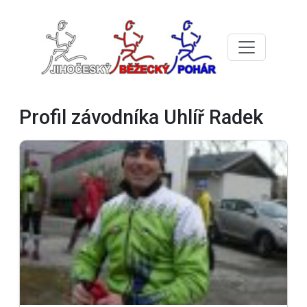
Profil závodníka Uhlíř Radek