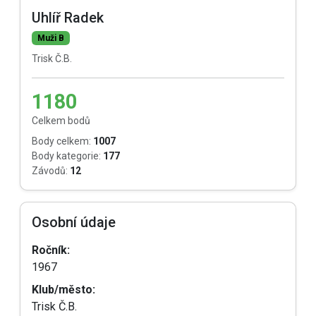
Uhlíř Radek
Muži B
Trisk Č.B.
1180
Celkem bodů
Body celkem:
1007
Body kategorie:
177
Závodů:
12
Osobní údaje
Ročník:
1967
Klub/město:
Trisk Č.B.