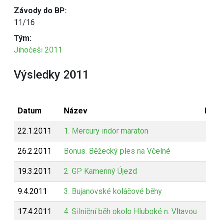
Závody do BP:
11/16
Tým:
Jihočeši 2011
Výsledky 2011
Datum
Název
Bod
22.1.2011
1. Mercury indor maraton
26.2.2011
Bonus. Běžecký ples na Včelné
19.3.2011
2. GP Kamenný Újezd
9.4.2011
3. Bujanovské koláčové běhy
17.4.2011
4. Silniční běh okolo Hluboké n. Vltavou