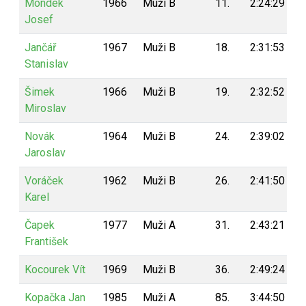
Mondek
1966
Muži B
11.
2:24:29
Josef
Jančář
1967
Muži B
18.
2:31:53
Stanislav
Šimek
1966
Muži B
19.
2:32:52
Miroslav
Novák
1964
Muži B
24.
2:39:02
Jaroslav
Voráček
1962
Muži B
26.
2:41:50
Karel
Čapek
1977
Muži A
31.
2:43:21
František
Kocourek Vít
1969
Muži B
36.
2:49:24
Kopačka Jan
1985
Muži A
85.
3:44:50