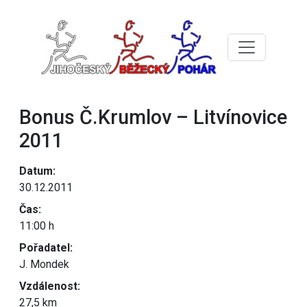
Bonus Č.Krumlov – Litvínovice
2011
Datum:
30.12.2011
Čas:
11:00 h
Pořadatel:
J. Mondek
Vzdálenost:
27,5 km