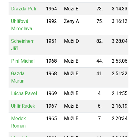
Drázda Petr
1964
Muži B
73.
3:14:33
Uhlířová
1992
Ženy A
75.
3:16:12
Miroslava
Scheinherr
1951
Muži D
82.
3:28:04
Jiří
Pinl Michal
1968
Muži B
44.
2:53:06
Gazda
1968
Muži B
41.
2:51:32
Martin
Lácha Pavel
1969
Muži B
4.
2:14:55
Uhlíř Radek
1967
Muži B
6.
2:16:19
Medek
1965
Muži B
7.
2:20:34
Roman