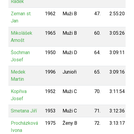
Radek
Zeman st.
1962
Muži B
47.
2:55:20
Jan
Mikolášek
1965
Muži B
60.
3:05:26
Arnošt
Šochman
1950
Muži D
64.
3:09:11
Josef
Medek
1996
Junioři
65.
3:09:16
Martin
Kopřiva
1952
Muži C
70.
3:11:54
Josef
Smetana Jiří
1953
Muži C
71.
3:12:36
Procházková
1975
Ženy B
72.
3:13:17
Ivona