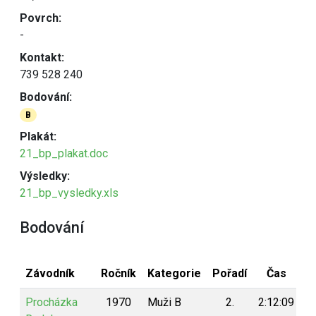
Povrch:
-
Kontakt:
739 528 240
Bodování:
B
Plakát:
21_bp_plakat.doc
Výsledky:
21_bp_vysledky.xls
Bodování
Závodník
Ročník
Kategorie
Pořadí
Čas
B
Procházka
1970
Muži B
2.
2:12:09