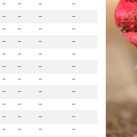
—
—
—
—
—
—
—
—
—
—
—
—
—
—
—
—
—
—
—
—
—
—
—
—
—
—
—
—
—
—
—
—
—
—
—
—
—
—
—
—
—
—
—
—