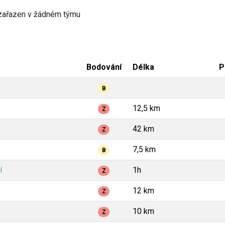
zařazen v žádném týmu
Bodování
Délka
P
B
12,5 km
Z
42 km
Z
7,5 km
B
í
1h
Z
12 km
Z
10 km
Z