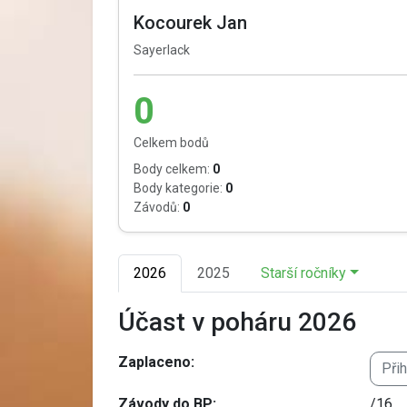
Kocourek Jan
Sayerlack
0
Celkem bodů
Body celkem:
0
Body kategorie:
0
Závodů:
0
2026
2025
Starší ročníky
Účast v poháru 2026
Zaplaceno:
Při
Závody do BP:
/16