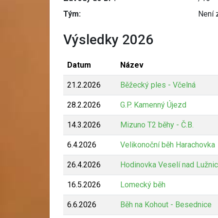
Tým:
Není 
Výsledky 2026
Datum
Název
21.2.2026
Běžecký ples - Včelná
28.2.2026
G.P. Kamenný Újezd
14.3.2026
Mizuno T2 běhy - Č.B.
6.4.2026
Velikonoční běh Harachovka
26.4.2026
Hodinovka Veselí nad Lužnic
16.5.2026
Lomecký běh
6.6.2026
Běh na Kohout - Besednice