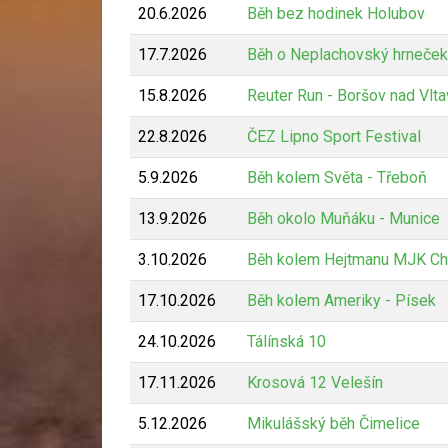
20.6.2026
Běh bez hodinek Holubov
17.7.2026
Běh o Neplachovský hrneček
15.8.2026
Reuter Run - Boršov nad Vlt
22.8.2026
ČEZ Lipno Sport Festival
5.9.2026
Běh kolem Světa - Třeboň
13.9.2026
Běh okolo Muňáku - Munice
3.10.2026
Běh kolem Hejtmanu MJK Ch
17.10.2026
Běh kolem Ameriky - Písek
24.10.2026
Tálínská 10
17.11.2026
Krosová 12 Velešín
5.12.2026
Mikulášský běh Čimelice