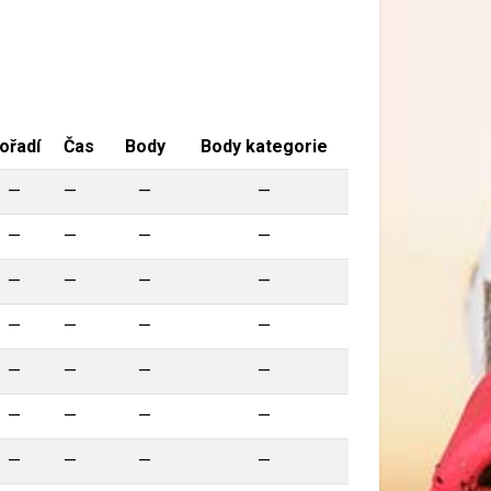
ořadí
Čas
Body
Body kategorie
—
—
—
—
—
—
—
—
—
—
—
—
—
—
—
—
—
—
—
—
—
—
—
—
—
—
—
—