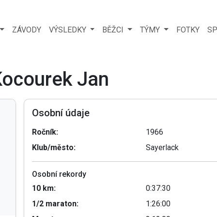
ZÁVODY
VÝSLEDKY
BĚŽCI
TÝMY
FOTKY
SP
 Kocourek Jan
Osobní údaje
Ročník:
1966
Klub/město:
Sayerlack
Osobní rekordy
10 km:
0:37:30
1/2 maraton:
1:26:00