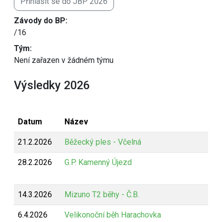
Přihlásit se do JBP 2026
Závody do BP:
/16
Tým:
Není zařazen v žádném týmu
Výsledky 2026
Datum
Název
21.2.2026
Běžecký ples - Včelná
28.2.2026
G.P. Kamenný Újezd
14.3.2026
Mizuno T2 běhy - Č.B.
6.4.2026
Velikonoční běh Harachovka