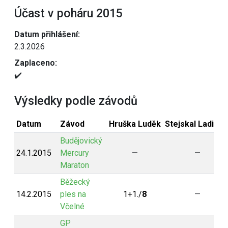
Účast v poháru 2015
Datum přihlášení:
2.3.2026
Zaplaceno:
✔️
Výsledky podle závodů
Datum
Závod
Hruška Luděk
Stejskal Ladisla
Budějovický
24.1.2015
Mercury
—
—
Maraton
Běžecký
14.2.2015
ples na
1+1./
8
—
Včelné
GP