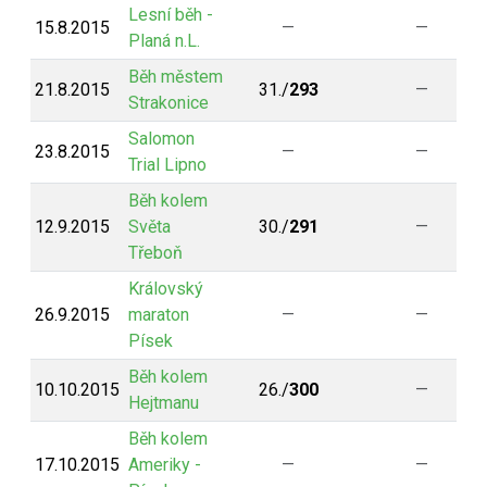
Lesní běh -
15.8.2015
—
—
Planá n.L.
Běh městem
21.8.2015
31./
293
—
Strakonice
Salomon
23.8.2015
—
—
Trial Lipno
Běh kolem
12.9.2015
Světa
30./
291
—
Třeboň
Královský
26.9.2015
maraton
—
—
Písek
Běh kolem
10.10.2015
26./
300
—
Hejtmanu
Běh kolem
17.10.2015
Ameriky -
—
—