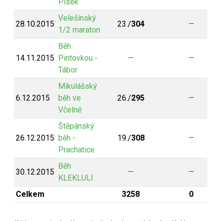
Písek
Velešínský
28.10.2015
23./
304
—
1/2 maraton
Běh
14.11.2015
Pintovkou -
—
—
Tábor
Mikulášský
6.12.2015
běh ve
26./
295
—
Včelné
Štěpánský
26.12.2015
běh -
19./
308
—
Prachatice
Běh
30.12.2015
—
—
KLEKLULI
Celkem
3258
0