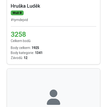
Hruška Luděk
Muži B
#tymdejvid
3258
Celkem bodů
Body celkem:
1925
Body kategorie:
1341
Závodů:
12