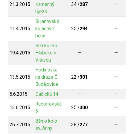
21.3.2015
Kamenný
34./
287
—
Újezd
Bujanovské
11.4.2015
koláčové
25./
294
—
běhy
Běh kolem
19.4.2015
Hluboké n.
—
—
Vltavou
Hodinovka
13.5.2015
na dráze Č.
22./
301
—
Budějovice
5.6.2015
Dačická 14
—
—
Rudolfovská
13.6.2015
25./
300
—
5
Běh o kolo
26.7.2015
38./
277
—
sv. Anny