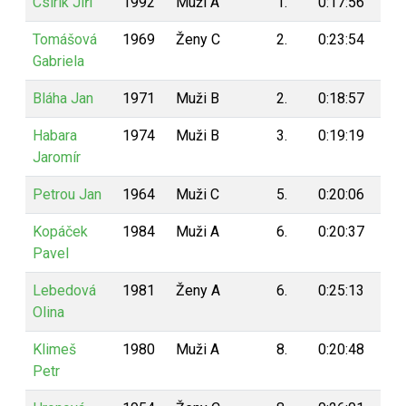
Csirik Jiří
1992
Muži A
1.
0:17:56
20
Tomášová
1969
Ženy C
2.
0:23:54
20
Gabriela
Bláha Jan
1971
Muži B
2.
0:18:57
20
Habara
1974
Muži B
3.
0:19:19
19
Jaromír
Petrou Jan
1964
Muži C
5.
0:20:06
19
Kopáček
1984
Muži A
6.
0:20:37
19
Pavel
Lebedová
1981
Ženy A
6.
0:25:13
19
Olina
Klimeš
1980
Muži A
8.
0:20:48
19
Petr