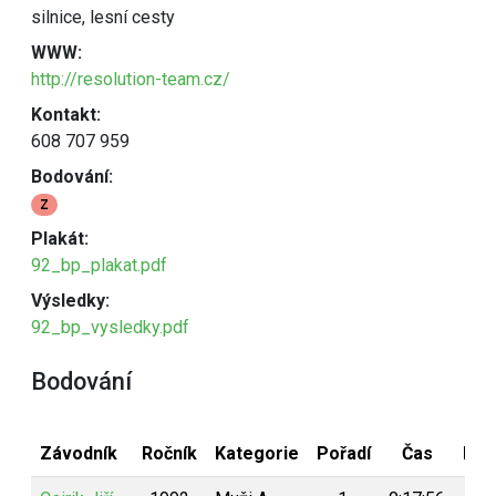
silnice, lesní cesty
WWW:
http://resolution-team.cz/
Kontakt:
608 707 959
Bodování:
Z
Plakát:
92_bp_plakat.pdf
Výsledky:
92_bp_vysledky.pdf
Bodování
Závodník
Ročník
Kategorie
Pořadí
Čas
Bod