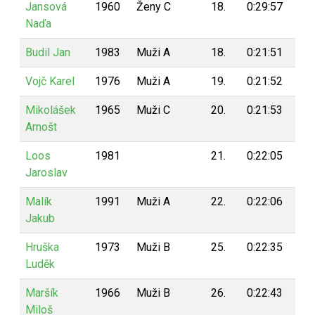
Jansová
1960
Ženy C
18.
0:29:57
18
Naďa
Budil Jan
1983
Muži A
18.
0:21:51
18
Vojč Karel
1976
Muži A
19.
0:21:52
18
Mikolášek
1965
Muži C
20.
0:21:53
18
Arnošt
Loos
1981
21.
0:22:05
18
Jaroslav
Malík
1991
Muži A
22.
0:22:06
18
Jakub
Hruška
1973
Muži B
25.
0:22:35
17
Luděk
Maršík
1966
Muži B
26.
0:22:43
17
Miloš