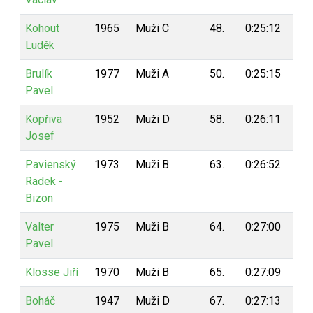
Kohout
1965
Muži C
48.
0:25:12
15
Luděk
Brulík
1977
Muži A
50.
0:25:15
15
Pavel
Kopřiva
1952
Muži D
58.
0:26:11
14
Josef
Pavienský
1973
Muži B
63.
0:26:52
13
Radek -
Bizon
Valter
1975
Muži B
64.
0:27:00
13
Pavel
Klosse Jiří
1970
Muži B
65.
0:27:09
13
Boháč
1947
Muži D
67.
0:27:13
13