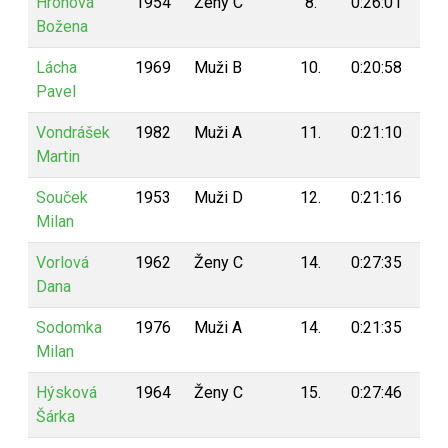
Hronová
1954
Ženy C
8.
0:26:01
19
Božena
Lácha
1969
Muži B
10.
0:20:58
19
Pavel
Vondrášek
1982
Muži A
11.
0:21:10
19
Martin
Souček
1953
Muži D
12.
0:21:16
19
Milan
Vorlová
1962
Ženy C
14.
0:27:35
18
Dana
Sodomka
1976
Muži A
14.
0:21:35
18
Milan
Hýsková
1964
Ženy C
15.
0:27:46
18
Šárka