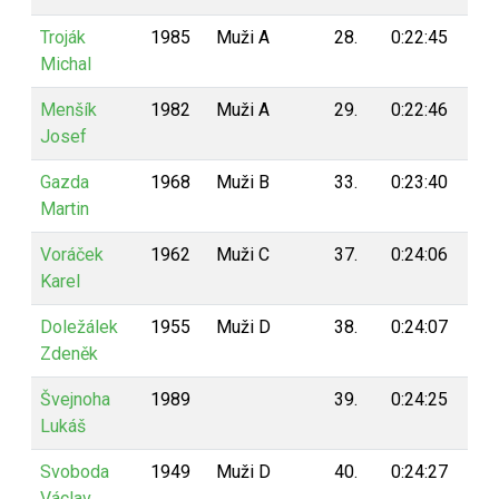
Troják
1985
Muži A
28.
0:22:45
17
Michal
Menšík
1982
Muži A
29.
0:22:46
17
Josef
Gazda
1968
Muži B
33.
0:23:40
16
Martin
Voráček
1962
Muži C
37.
0:24:06
16
Karel
Doležálek
1955
Muži D
38.
0:24:07
16
Zdeněk
Švejnoha
1989
39.
0:24:25
16
Lukáš
Svoboda
1949
Muži D
40.
0:24:27
16
Václav